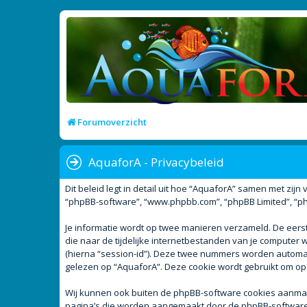
Forumoverzicht
AquaforA - Privacybeleid
Dit beleid legt in detail uit hoe “AquaforA” samen met zijn 
“phpBB-software”, “www.phpbb.com”, “phpBB Limited”, “php
Je informatie wordt op twee manieren verzameld. De eer
die naar de tijdelijke internetbestanden van je compute
(hierna “session-id”). Deze twee nummers worden autom
gelezen op “AquaforA”. Deze cookie wordt gebruikt om op
Wij kunnen ook buiten de phpBB-software cookies aanmake
pagina’s die worden aangemaakt door de phpBB-software. D