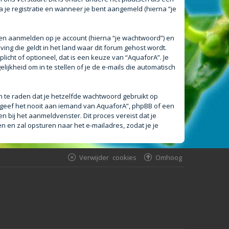
a je registratie en wanneer je bent aangemeld (hierna “je
en aanmelden op je account (hierna “je wachtwoord”) en
ving die geldt in het land waar dit forum gehost wordt.
plicht of optioneel, dat is een keuze van “AquaforA”. Je
ijkheid om in te stellen of je de e-mails die automatisch
an te raden dat je hetzelfde wachtwoord gebruikt op
 geef het nooit aan iemand van AquaforA”, phpBB of een
n bij het aanmeldvenster. Dit proces vereist dat je
en zal opsturen naar het e-mailadres, zodat je je
Verwijder cookies
Omhoog