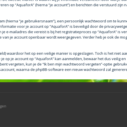
eren op “AquaforA” (hierna “je account”) en berichten die verstuurd zijn n
aam (hierna “je gebruikersnaam”), een persoonlijk wachtwoord om te kunn
e informatie voor je account op “AquaforA” is beveiligd door de privacywetge
e e-mailadres die vereist is bij het registratieproces op “AquaforA” is ver
tie van je account openbaar wordt weergegeven. Verder heb je ook de mogel
eld) waardoor het op een veilige manier is opgeslagen. Toch is het niet a
je op je account op “AquaforA” kan aanmelden, bewaar het dus veilig en
bent vergeten, kun je de “Ik ben mijn wachtwoord vergeten”-optie gebruike
saccount, waarna de phpBB-software een nieuw wachtwoord zal genereren 
agen