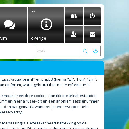
rum
overige
tps://aquafora.nl”) en phpBB (hierna “zij”, “hun”, “zijn”,
it forum, wordt gebruikt (hierna “je informatie”).
are maakt meerdere cookies aan (kleine tekstbestanden
enummer (hierna “user-id”) en een anoniem sessienummer
l worden aangemaakt wanneer je onderwerpen hebt
kerservaring.
oepassing is. Deze tekst heeft betrekking op de
ons verstuurt. Dit is onder andere het plaatsen als een