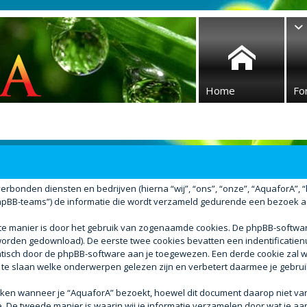
Home
Fo
verbonden diensten en bedrijven (hierna “wij”, “ons”, “onze”, “AquaforA”, “ht
BB-teams”) de informatie die wordt verzameld gedurende een bezoek aan d
ste manier is door het gebruik van zogenaamde cookies. De phpBB-softw
r worden gedownload). De eerste twee cookies bevatten een indentificati
atisch door de phpBB-software aan je toegewezen. Een derde cookie za
 te slaan welke onderwerpen gelezen zijn en verbetert daarmee je gebrui
n wanneer je “AquaforA” bezoekt, hoewel dit document daarop niet van t
e tweede manier is waarin wij je informatie verzamelen door wat je aan 