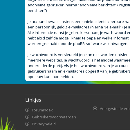
anonieme gebruiker (hierna “anonieme berichten”), registr
berichten”).
Je account bevat minstens een unieke identificeerbare n
een persoonlijk, geldig e-mailadres (hierna “je e-mail”). J
Alle informatie naast je gebruikersnaam, je wachtwoord en j
hebt altijd zelf de mogelijkheid te bepalen welke informa
worden gemaakt door de phpBB-software wil ontvangen.
Je wachtwoord is versleuteld (en kan niet worden ontsleut
meerdere websites. Je wachtwoord is het middel waarmee 
andere derde partij. Als je het wachtwoord van je account 
gebruikersnaam en e-mailadres opgeeft van je gebruiker
opnieuw kunt aanmelden.
Linkjes
Veelgestelde vr
Forumindex
Gebruikersvoorwaarden
Privacybeleid