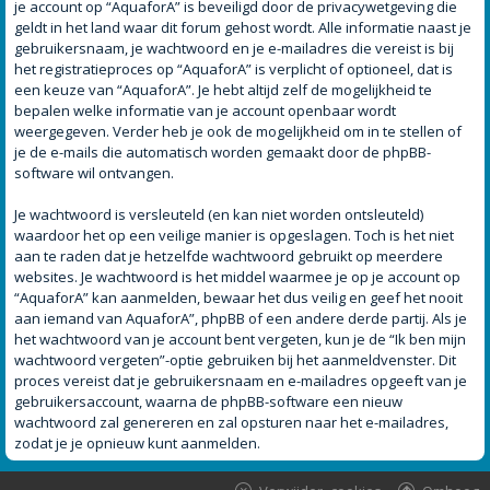
je account op “AquaforA” is beveiligd door de privacywetgeving die
geldt in het land waar dit forum gehost wordt. Alle informatie naast je
gebruikersnaam, je wachtwoord en je e-mailadres die vereist is bij
het registratieproces op “AquaforA” is verplicht of optioneel, dat is
een keuze van “AquaforA”. Je hebt altijd zelf de mogelijkheid te
bepalen welke informatie van je account openbaar wordt
weergegeven. Verder heb je ook de mogelijkheid om in te stellen of
je de e-mails die automatisch worden gemaakt door de phpBB-
software wil ontvangen.
Je wachtwoord is versleuteld (en kan niet worden ontsleuteld)
waardoor het op een veilige manier is opgeslagen. Toch is het niet
aan te raden dat je hetzelfde wachtwoord gebruikt op meerdere
websites. Je wachtwoord is het middel waarmee je op je account op
“AquaforA” kan aanmelden, bewaar het dus veilig en geef het nooit
aan iemand van AquaforA”, phpBB of een andere derde partij. Als je
het wachtwoord van je account bent vergeten, kun je de “Ik ben mijn
wachtwoord vergeten”-optie gebruiken bij het aanmeldvenster. Dit
proces vereist dat je gebruikersnaam en e-mailadres opgeeft van je
gebruikersaccount, waarna de phpBB-software een nieuw
wachtwoord zal genereren en zal opsturen naar het e-mailadres,
zodat je je opnieuw kunt aanmelden.