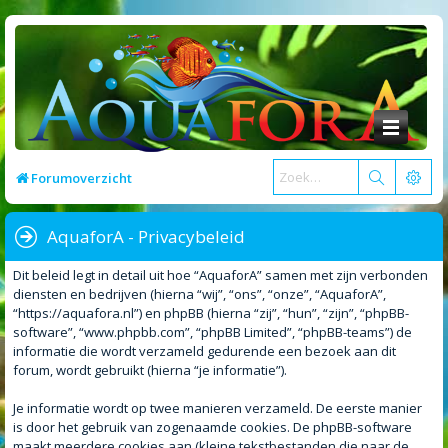
Forumoverzicht
AquaforA - Privacybeleid
Dit beleid legt in detail uit hoe “AquaforA” samen met zijn verbonden
diensten en bedrijven (hierna “wij”, “ons”, “onze”, “AquaforA”,
“https://aquafora.nl”) en phpBB (hierna “zij”, “hun”, “zijn”, “phpBB-
software”, “www.phpbb.com”, “phpBB Limited”, “phpBB-teams”) de
informatie die wordt verzameld gedurende een bezoek aan dit
forum, wordt gebruikt (hierna “je informatie”).
Je informatie wordt op twee manieren verzameld. De eerste manier
is door het gebruik van zogenaamde cookies. De phpBB-software
maakt meerdere cookies aan (kleine tekstbestanden die naar de