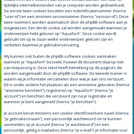
tijdelijke internetbestanden van je computer worden gedownload).
De eerste twee cookies bevatten een indentificatienummer (hierna
“user-id”) en een anoniem sessienummer (hierna “session-id”). Deze
twee nummers worden automatisch door de phpBB-software aan je
toegewezen. Een derde cookie zal worden aangemaakt wanneer je
onderwerpen hebt gelezen op “AquaforA”. Deze cookie wordt
gebruikt om op te slaan welke onderwerpen gelezen zijn en
verbetert daarmee je gebruikerservaring.
Wij kunnen ook buiten de phpBB-software cookies aanmaken
wanneer je “AquaforA” bezoekt, hoewel dit document daarop niet
van toepassing is. Deze tekst heeft betrekking op de pagina’s die
worden aangemaakt door de phpBB-software. De tweede manier is
waarin wij je informatie verzamelen door wat je aan ons verstuurt.
Dit is onder andere het plaatsen als een anonieme gebruiker (hierna
“anonieme berichten”), registreren op “AquaforA” (hierna “je
account”) en berichten die verstuurd zijn na je registratie en
wanneer je bent aangemeld (hierna “je berichten”).
Je account bevat minstens een unieke identificeerbare naam (hierna
“je gebruikersnaam”), een persoonlijk wachtwoord om te kunnen
aanmelden op je account (hierna “je wachtwoord”) en een
persoonlijk, geldig e-mailadres (hierna “je e-mail”). Je informatie voor