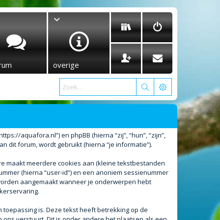
rum
overige
tps://aquafora.nl”) en phpBB (hierna “zij”, “hun”, “zijn”,
it forum, wordt gebruikt (hierna “je informatie”).
are maakt meerdere cookies aan (kleine tekstbestanden
enummer (hierna “user-id”) en een anoniem sessienummer
l worden aangemaakt wanneer je onderwerpen hebt
kerservaring.
oepassing is. Deze tekst heeft betrekking op de
ons verstuurt. Dit is onder andere het plaatsen als een