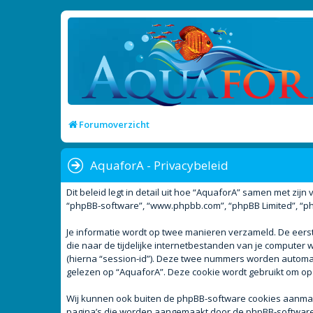
Forumoverzicht
AquaforA - Privacybeleid
Dit beleid legt in detail uit hoe “AquaforA” samen met zijn 
“phpBB-software”, “www.phpbb.com”, “phpBB Limited”, “php
Je informatie wordt op twee manieren verzameld. De eer
die naar de tijdelijke internetbestanden van je compute
(hierna “session-id”). Deze twee nummers worden autom
gelezen op “AquaforA”. Deze cookie wordt gebruikt om op
Wij kunnen ook buiten de phpBB-software cookies aanmake
pagina’s die worden aangemaakt door de phpBB-software. D