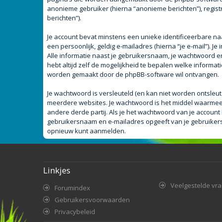
anonieme gebruiker (hierna “anonieme berichten”), registr
berichten”).
Je account bevat minstens een unieke identificeerbare n
een persoonlijk, geldig e-mailadres (hierna “je e-mail”). J
Alle informatie naast je gebruikersnaam, je wachtwoord en j
hebt altijd zelf de mogelijkheid te bepalen welke informa
worden gemaakt door de phpBB-software wil ontvangen.
Je wachtwoord is versleuteld (en kan niet worden ontsleut
meerdere websites. Je wachtwoord is het middel waarmee 
andere derde partij. Als je het wachtwoord van je account 
gebruikersnaam en e-mailadres opgeeft van je gebruiker
opnieuw kunt aanmelden.
Linkjes
Veelgestelde vr
Forumindex
Gebruikersvoorwaarden
Privacybeleid