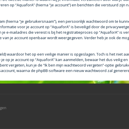
eren op “AquaforA” (hierna “je account”) en berichten die verstuurd zijn n
aam (hierna “je gebruikersnaam”), een persoonlijk wachtwoord om te kunn
e informatie voor je account op “AquaforA” is beveiligd door de privacywetge
e e-mailadres die vereist is bij het registratieproces op “AquaforA” is ver
tie van je account openbaar wordt weergegeven. Verder heb je ook de mogel
eld) waardoor het op een veilige manier is opgeslagen. Toch is het niet a
je op je account op “AquaforA” kan aanmelden, bewaar het dus veilig en
bent vergeten, kun je de “Ik ben mijn wachtwoord vergeten”-optie gebruike
saccount, waarna de phpBB-software een nieuw wachtwoord zal genereren 
agen