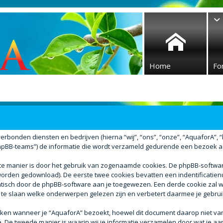
Home
Fo
verbonden diensten en bedrijven (hierna “wij”, “ons”, “onze”, “AquaforA”, “ht
BB-teams”) de informatie die wordt verzameld gedurende een bezoek aan d
ste manier is door het gebruik van zogenaamde cookies. De phpBB-softw
r worden gedownload). De eerste twee cookies bevatten een indentificati
atisch door de phpBB-software aan je toegewezen. Een derde cookie za
 te slaan welke onderwerpen gelezen zijn en verbetert daarmee je gebrui
n wanneer je “AquaforA” bezoekt, hoewel dit document daarop niet van t
e tweede manier is waarin wij je informatie verzamelen door wat je aan 