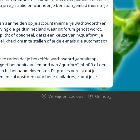
a je registratie en wanneer je bent aangemeld (hierna “je
en aanmelden op je account (hierna “je wachtwoord”) en
ving die geldt in het land waar dit forum gehost wordt.
plicht of optioneel, dat is een keuze van “AquaforA”. Je
ijkheid om in te stellen of je de e-mails die automatisch
an te raden dat je hetzelfde wachtwoord gebruikt op
 geef het nooit aan iemand van AquaforA”, phpBB of een
n bij het aanmeldvenster. Dit proces vereist dat je
en zal opsturen naar het e-mailadres, zodat je je
Verwijder cookies
Omhoog