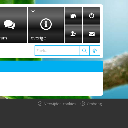
rum
overige
Verwijder cookies
Omhoog