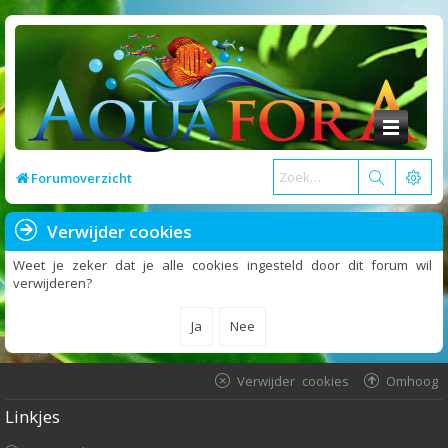
Forumoverzicht
Verwijder cookies
Weet je zeker dat je alle cookies ingesteld door dit forum wil
verwijderen?
Verwijder cookies
Omhoog
Linkjes