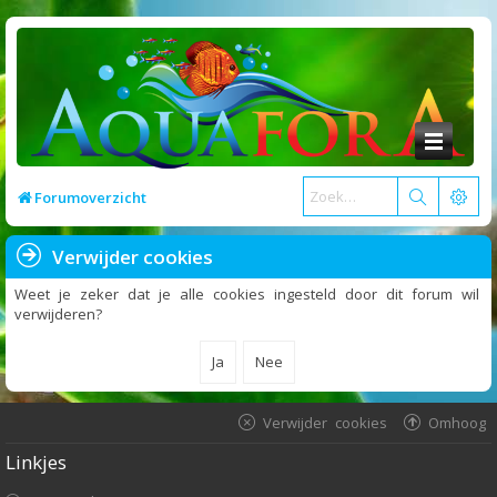
Forumoverzicht
Verwijder cookies
Weet je zeker dat je alle cookies ingesteld door dit forum wil
verwijderen?
Verwijder cookies
Omhoog
Linkjes