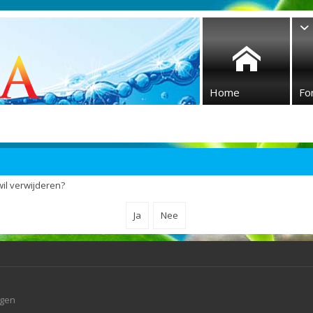
Home
Fo
wil verwijderen?
agen