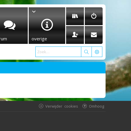
rum
overige
Verwijder cookies
Omhoog