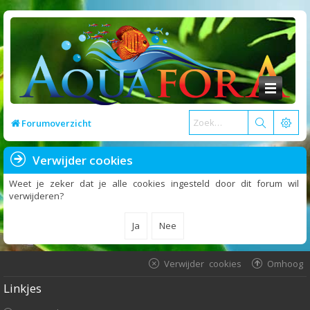
Forumoverzicht
Verwijder cookies
Weet je zeker dat je alle cookies ingesteld door dit forum wil
verwijderen?
Verwijder cookies
Omhoog
Linkjes