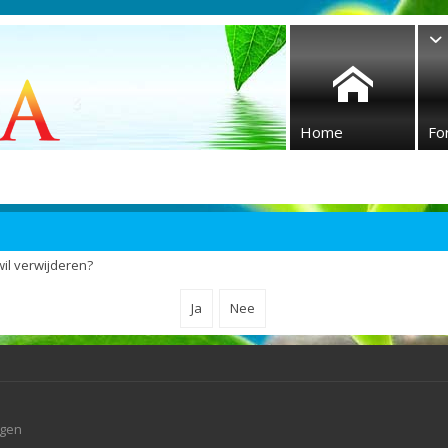
Home
Fo
wil verwijderen?
agen