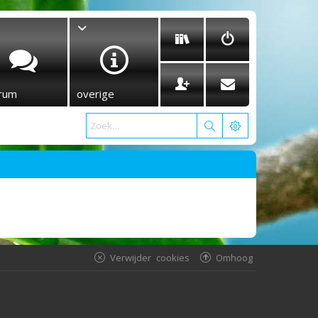
rum
overige
Verwijder cookies
Omhoog