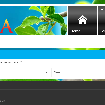
Home
Fo
wil verwijderen?
agen