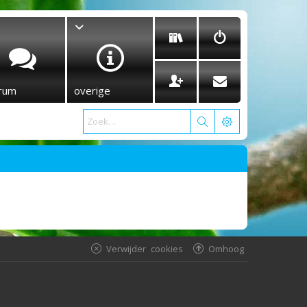
rum
overige
Verwijder cookies
Omhoog