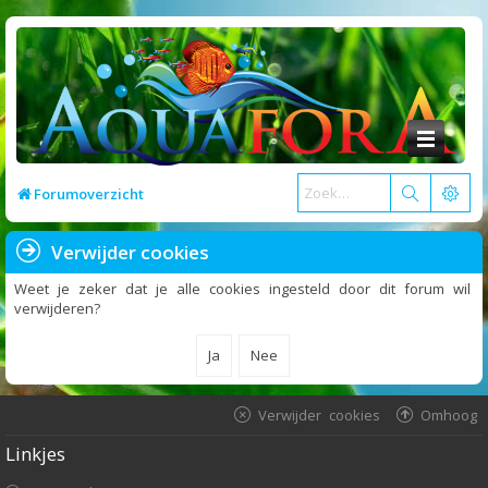
Forumoverzicht
Verwijder cookies
Weet je zeker dat je alle cookies ingesteld door dit forum wil
verwijderen?
Verwijder cookies
Omhoog
Linkjes