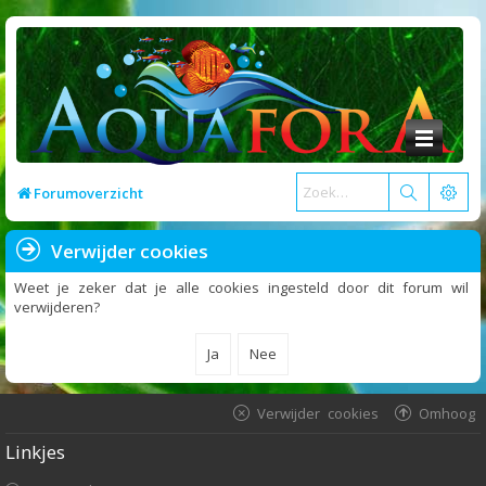
Forumoverzicht
Verwijder cookies
Weet je zeker dat je alle cookies ingesteld door dit forum wil
verwijderen?
Verwijder cookies
Omhoog
Linkjes