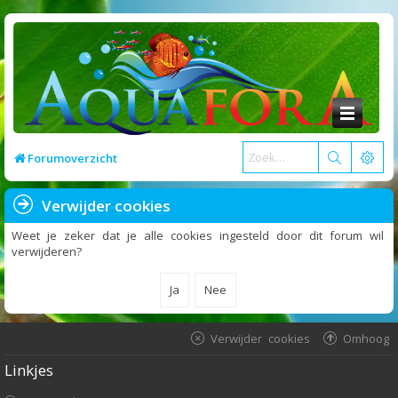
Forumoverzicht
Verwijder cookies
Weet je zeker dat je alle cookies ingesteld door dit forum wil
verwijderen?
Verwijder cookies
Omhoog
Linkjes