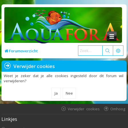
Forumoverzicht
Verwijder cookies
Weet je zeker dat je alle cookies ingesteld door dit forum wil
verwijderen?
Verwijder cookies
Omhoog
Linkjes