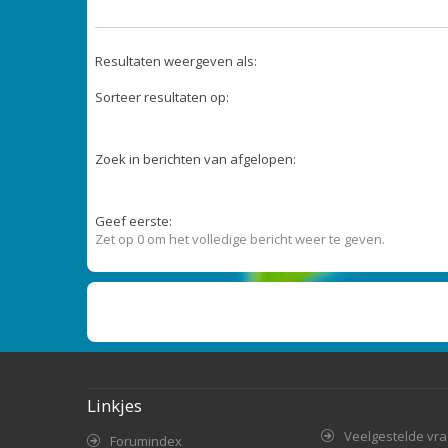
Resultaten weergeven als:
Sorteer resultaten op:
Zoek in berichten van afgelopen:
Geef eerste:
Zet op 0 om het volledige bericht weer te geven.
Linkjes
Veelgestelde vr
Forumindex