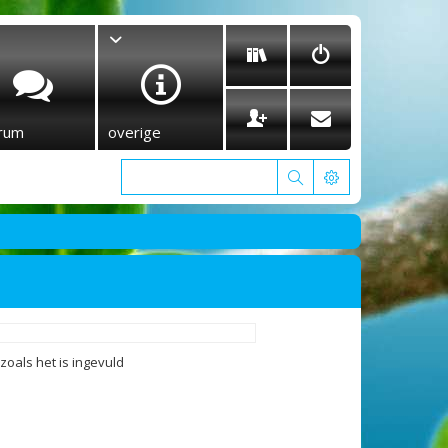
rum
overige
oals het is ingevuld