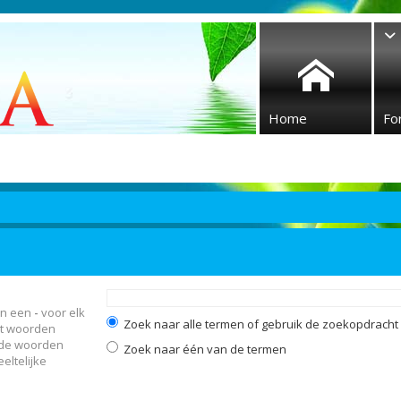
Home
Fo
en een
-
voor elk
Zoek naar alle termen of gebruik de zoekopdracht z
et woorden
 de woorden
Zoek naar één van de termen
eltelijke