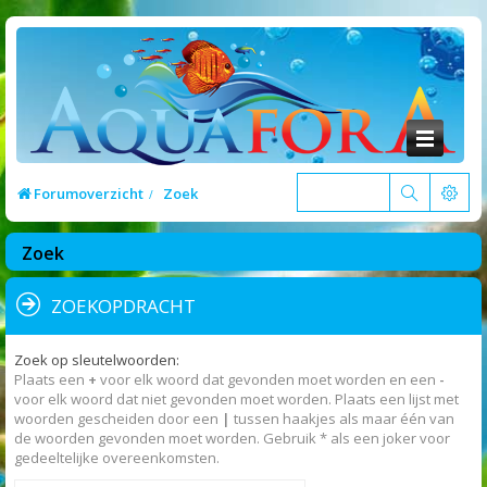
Forumoverzicht
Zoek
Zoek
ZOEKOPDRACHT
Zoek op sleutelwoorden:
Plaats een
+
voor elk woord dat gevonden moet worden en een
-
voor elk woord dat niet gevonden moet worden. Plaats een lijst met
woorden gescheiden door een
|
tussen haakjes als maar één van
de woorden gevonden moet worden. Gebruik * als een joker voor
gedeeltelijke overeenkomsten.