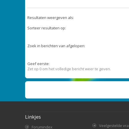
Resultaten weergeven als:
Sorteer resultaten op:
Zoek in berichten van afgelopen:
Geef eerste:
Zet op 0 om het volledige bericht weer te geven.
Linkjes
Veelgestelde vr
Forumindex