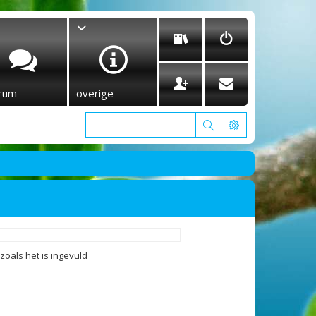
rum
overige
oals het is ingevuld