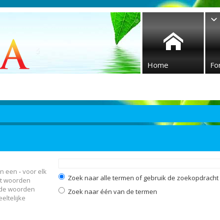
Home
Fo
en een
-
voor elk
Zoek naar alle termen of gebruik de zoekopdracht z
et woorden
 de woorden
Zoek naar één van de termen
eltelijke