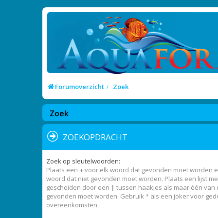
Forumoverzicht
Zoek
Zoek
ZOEKOPDRACHT
Zoek op sleutelwoorden:
Plaats een
+
voor elk woord dat gevonden moet worden 
woord dat niet gevonden moet worden. Plaats een lijst m
gescheiden door een
|
tussen haakjes als maar één van
gevonden moet worden. Gebruik * als een joker voor gede
overeenkomsten.