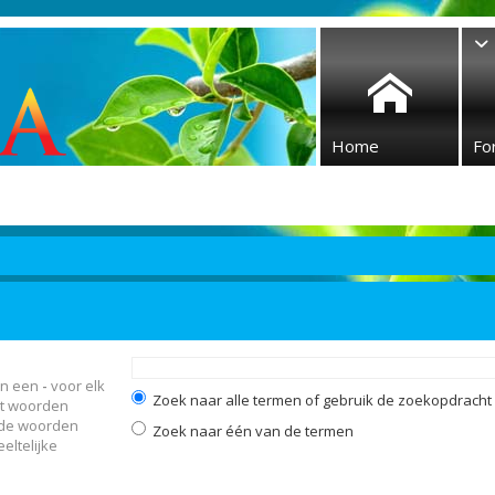
Home
Fo
en een
-
voor elk
Zoek naar alle termen of gebruik de zoekopdracht z
et woorden
 de woorden
Zoek naar één van de termen
eltelijke