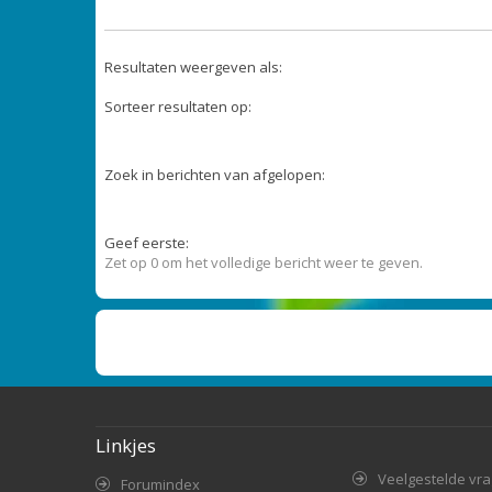
Resultaten weergeven als:
Sorteer resultaten op:
Zoek in berichten van afgelopen:
Geef eerste:
Zet op 0 om het volledige bericht weer te geven.
Linkjes
Veelgestelde vr
Forumindex