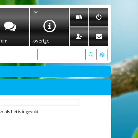
rum
overige
oals het is ingevuld