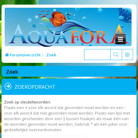
Forumoverzicht
Zoek
Zoek
ZOEKOPDRACHT
Zoek op sleutelwoorden:
Plaats een
+
voor elk woord dat gevonden moet worden en een
-
voor elk woord dat niet gevonden moet worden. Plaats een lijst met
woorden gescheiden door een
|
tussen haakjes als maar één van
de woorden gevonden moet worden. Gebruik * als een joker voor
gedeeltelijke overeenkomsten.