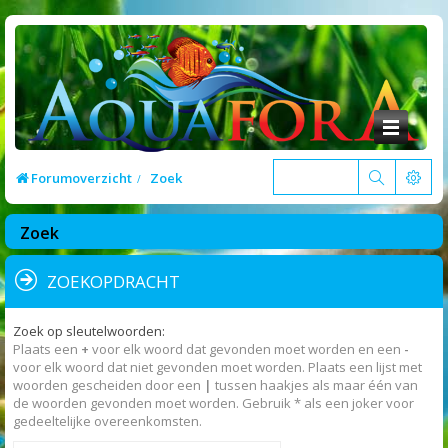
Forumoverzicht
Zoek
Zoek
ZOEKOPDRACHT
Zoek op sleutelwoorden:
Plaats een
+
voor elk woord dat gevonden moet worden en een
-
voor elk woord dat niet gevonden moet worden. Plaats een lijst met
woorden gescheiden door een
|
tussen haakjes als maar één van
de woorden gevonden moet worden. Gebruik * als een joker voor
gedeeltelijke overeenkomsten.