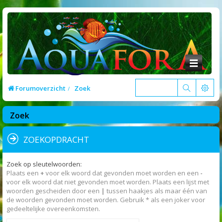
Forumoverzicht
Zoek
Zoek
ZOEKOPDRACHT
Zoek op sleutelwoorden:
Plaats een
+
voor elk woord dat gevonden moet worden en een
-
voor elk woord dat niet gevonden moet worden. Plaats een lijst met
woorden gescheiden door een
|
tussen haakjes als maar één van
de woorden gevonden moet worden. Gebruik * als een joker voor
gedeeltelijke overeenkomsten.