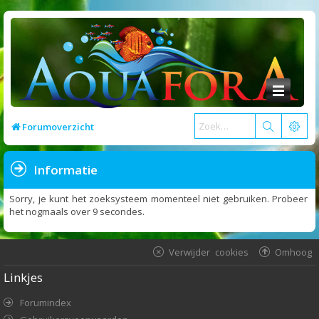
Forumoverzicht
Informatie
Sorry, je kunt het zoeksysteem momenteel niet gebruiken. Probeer
het nogmaals over 9 secondes.
Verwijder cookies
Omhoog
Linkjes
Forumindex