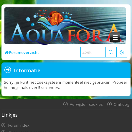
Forumoverzicht
Informatie
Sorry, je kunt het zoeksysteem momenteel niet gebruiken. Probeer
het nogmaals over 5 secondes.
Verwijder cookies
Omhoog
Linkjes
Forumindex