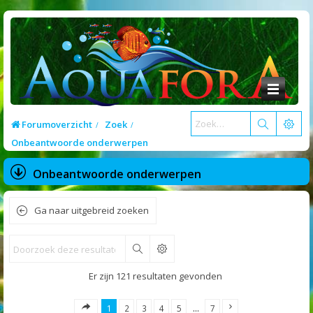
Forumoverzicht
Zoek
Onbeantwoorde onderwerpen
Onbeantwoorde onderwerpen
Ga naar uitgebreid zoeken
Zoek
Er zijn 121 resultaten gevonden
1
2
3
4
5
…
7