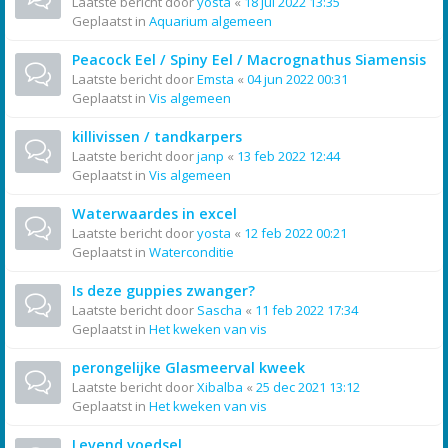
Laatste bericht door
yosta
«
18 jul 2022 13:35
Geplaatst in
Aquarium algemeen
Peacock Eel / Spiny Eel / Macrognathus Siamensis
Laatste bericht door
Emsta
«
04 jun 2022 00:31
Geplaatst in
Vis algemeen
killivissen / tandkarpers
Laatste bericht door
janp
«
13 feb 2022 12:44
Geplaatst in
Vis algemeen
Waterwaardes in excel
Laatste bericht door
yosta
«
12 feb 2022 00:21
Geplaatst in
Waterconditie
Is deze guppies zwanger?
Laatste bericht door
Sascha
«
11 feb 2022 17:34
Geplaatst in
Het kweken van vis
perongelijke Glasmeerval kweek
Laatste bericht door
Xibalba
«
25 dec 2021 13:12
Geplaatst in
Het kweken van vis
Levend voedsel