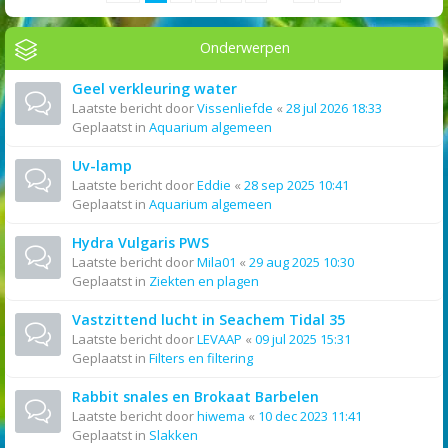
Onderwerpen
Geel verkleuring water
Laatste bericht door
Vissenliefde
«
28 jul 2026 18:33
Geplaatst in
Aquarium algemeen
Uv-lamp
Laatste bericht door
Eddie
«
28 sep 2025 10:41
Geplaatst in
Aquarium algemeen
Hydra Vulgaris PWS
Laatste bericht door
Mila01
«
29 aug 2025 10:30
Geplaatst in
Ziekten en plagen
Vastzittend lucht in Seachem Tidal 35
Laatste bericht door
LEVAAP
«
09 jul 2025 15:31
Geplaatst in
Filters en filtering
Rabbit snales en Brokaat Barbelen
Laatste bericht door
hiwema
«
10 dec 2023 11:41
Geplaatst in
Slakken