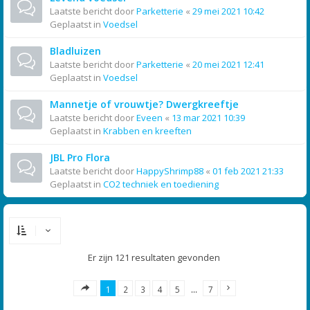
Laatste bericht door
Parketterie
«
29 mei 2021 10:42
Geplaatst in
Voedsel
Bladluizen
Laatste bericht door
Parketterie
«
20 mei 2021 12:41
Geplaatst in
Voedsel
Mannetje of vrouwtje? Dwergkreeftje
Laatste bericht door
Eveen
«
13 mar 2021 10:39
Geplaatst in
Krabben en kreeften
JBL Pro Flora
Laatste bericht door
HappyShrimp88
«
01 feb 2021 21:33
Geplaatst in
CO2 techniek en toediening
Er zijn 121 resultaten gevonden
1
2
3
4
5
…
7