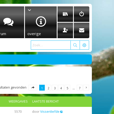
rum
overige
esultaten gevonden
1
2
3
4
5
…
7
WEERGAVES
LAATSTE BERICHT
5570
door
Vissenliefde