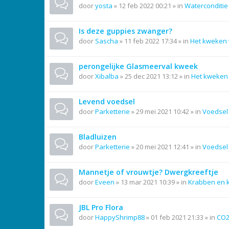
door
yosta
»
12 feb 2022 00:21
» in
Waterconditie
Is deze guppies zwanger?
door
Sascha
»
11 feb 2022 17:34
» in
Het kweken 
perongelijke Glasmeerval kweek
door
Xibalba
»
25 dec 2021 13:12
» in
Het kweken 
Levend voedsel
door
Parketterie
»
29 mei 2021 10:42
» in
Voedsel
Bladluizen
door
Parketterie
»
20 mei 2021 12:41
» in
Voedsel
Mannetje of vrouwtje? Dwergkreeftje
door
Eveen
»
13 mar 2021 10:39
» in
Krabben en 
JBL Pro Flora
door
HappyShrimp88
»
01 feb 2021 21:33
» in
CO2