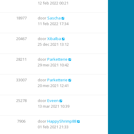
12 feb 2022 00:21
18977
door
Sascha
11 feb 2022 17:34
20467
door
Xibalba
25 dec 2021 13:12
28211
door
Parketterie
29 mei 2021 10:42
33007
door
Parketterie
20 mei 2021 12:41
25278
door
Eveen
13 mar 2021 10:39
7906
door
HappyShrimp88
01 feb 2021 21:33