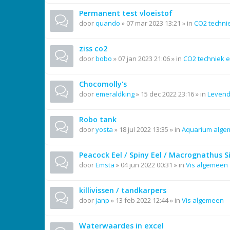
Permanent test vloeistof
door
quando
»
07 mar 2023 13:21
» in
CO2 techni
ziss co2
door
bobo
»
07 jan 2023 21:06
» in
CO2 techniek e
Chocomolly's
door
emeraldking
»
15 dec 2022 23:16
» in
Leven
Robo tank
door
yosta
»
18 jul 2022 13:35
» in
Aquarium alg
Peacock Eel / Spiny Eel / Macrognathus 
door
Emsta
»
04 jun 2022 00:31
» in
Vis algemeen
killivissen / tandkarpers
door
janp
»
13 feb 2022 12:44
» in
Vis algemeen
Waterwaardes in excel