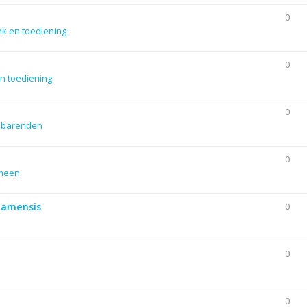
0
ek en toediening
0
n toediening
0
dbarenden
0
emeen
Siamensis
0
0
0