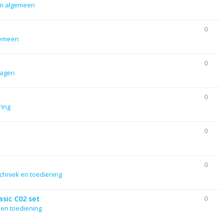
m algemeen
0
gemeen
0
lagen
0
ering
0
0
chniek en toediening
sic C02 set
0
 en toediening