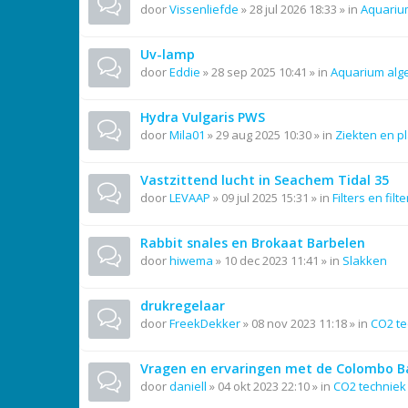
door
Vissenliefde
»
28 jul 2026 18:33
» in
Aquariu
Uv-lamp
door
Eddie
»
28 sep 2025 10:41
» in
Aquarium al
Hydra Vulgaris PWS
door
Mila01
»
29 aug 2025 10:30
» in
Ziekten en p
Vastzittend lucht in Seachem Tidal 35
door
LEVAAP
»
09 jul 2025 15:31
» in
Filters en filt
Rabbit snales en Brokaat Barbelen
door
hiwema
»
10 dec 2023 11:41
» in
Slakken
drukregelaar
door
FreekDekker
»
08 nov 2023 11:18
» in
CO2 te
Vragen en ervaringen met de Colombo Ba
door
daniell
»
04 okt 2023 22:10
» in
CO2 techniek