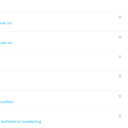
0
van vis
0
van vis
0
0
0
kreeften
0
 techniek en toediening