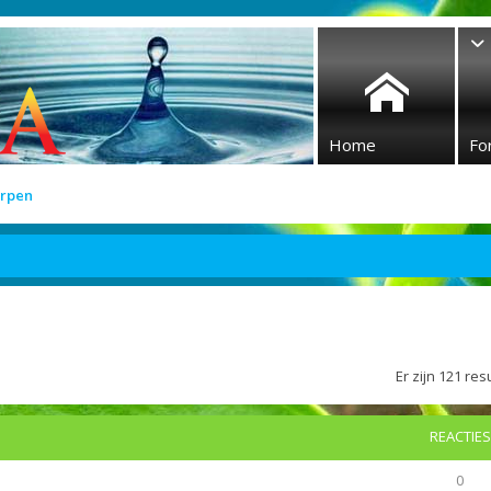
Home
Fo
rpen
Er zijn 121 r
REACTIES
0