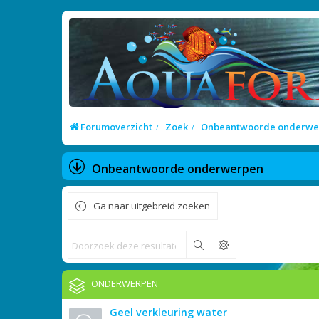
Forumoverzicht
Zoek
Onbeantwoorde onderwe
Onbeantwoorde onderwerpen
Ga naar uitgebreid zoeken
Zoek
ONDERWERPEN
Geel verkleuring water