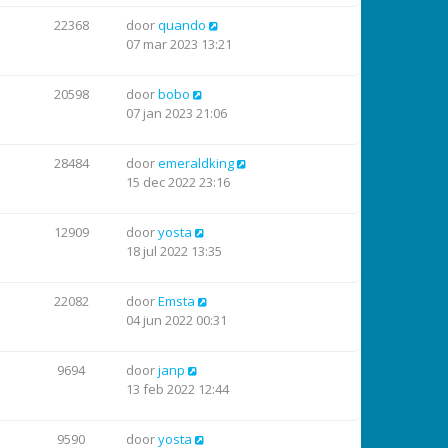
22368
door
quando
07 mar 2023 13:21
20598
door
bobo
07 jan 2023 21:06
28484
door
emeraldking
15 dec 2022 23:16
12909
door
yosta
18 jul 2022 13:35
22082
door
Emsta
04 jun 2022 00:31
9694
door
janp
13 feb 2022 12:44
9590
door
yosta