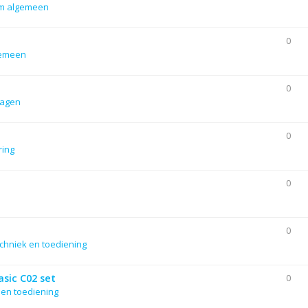
m algemeen
0
gemeen
0
lagen
0
ering
0
0
chniek en toediening
sic C02 set
0
 en toediening