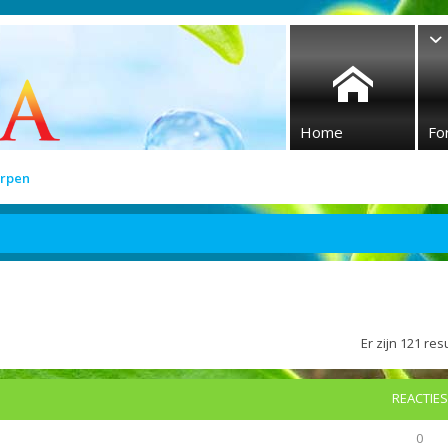
Home
Fo
rpen
Er zijn 121 r
REACTIES
0