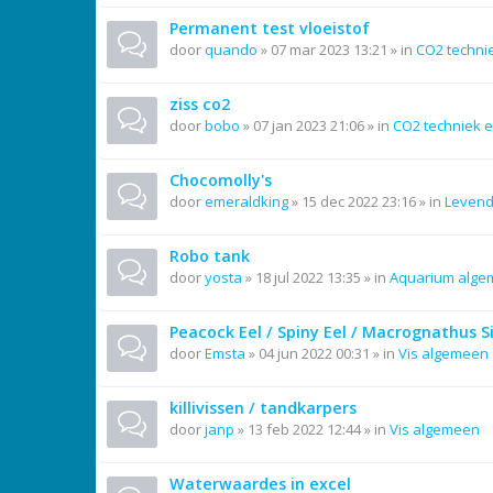
Permanent test vloeistof
door
quando
»
07 mar 2023 13:21
» in
CO2 techni
ziss co2
door
bobo
»
07 jan 2023 21:06
» in
CO2 techniek e
Chocomolly's
door
emeraldking
»
15 dec 2022 23:16
» in
Leven
Robo tank
door
yosta
»
18 jul 2022 13:35
» in
Aquarium alg
Peacock Eel / Spiny Eel / Macrognathus 
door
Emsta
»
04 jun 2022 00:31
» in
Vis algemeen
killivissen / tandkarpers
door
janp
»
13 feb 2022 12:44
» in
Vis algemeen
Waterwaardes in excel