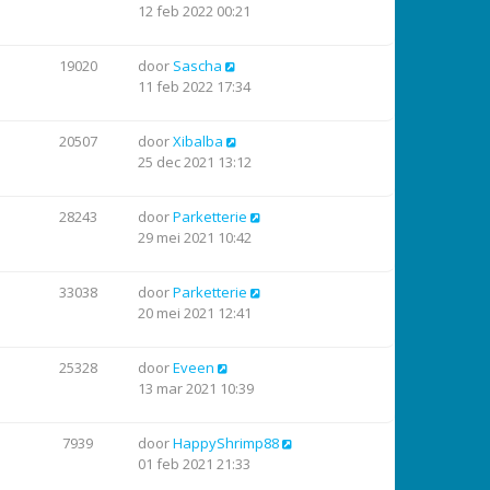
12 feb 2022 00:21
19020
door
Sascha
11 feb 2022 17:34
20507
door
Xibalba
25 dec 2021 13:12
28243
door
Parketterie
29 mei 2021 10:42
33038
door
Parketterie
20 mei 2021 12:41
25328
door
Eveen
13 mar 2021 10:39
7939
door
HappyShrimp88
01 feb 2021 21:33