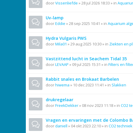
door
Vissenliefde
»
28 jul 2026 18:33
» in
Aquariu
Uv-lamp
door
Eddie
»
28 sep 2025 10:41
» in
Aquarium al
Hydra Vulgaris PWS
door
Mila01
»
29 aug 2025 10:30
» in
Ziekten en p
Vastzittend lucht in Seachem Tidal 35
door
LEVAAP
»
09 jul 2025 15:31
» in
Filters en filt
Rabbit snales en Brokaat Barbelen
door
hiwema
»
10 dec 2023 11:41
» in
Slakken
drukregelaar
door
FreekDekker
»
08 nov 2023 11:18
» in
CO2 te
Vragen en ervaringen met de Colombo Ba
door
daniell
»
04 okt 2023 22:10
» in
CO2 techniek