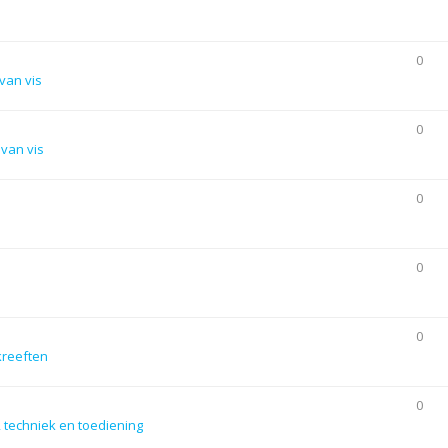
0
van vis
0
van vis
0
0
0
kreeften
0
 techniek en toediening