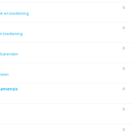
0
ek en toediening
0
n toediening
0
dbarenden
0
emeen
Siamensis
0
0
0