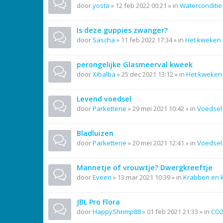
door
yosta
»
12 feb 2022 00:21
» in
Waterconditie
Is deze guppies zwanger?
door
Sascha
»
11 feb 2022 17:34
» in
Het kweken 
perongelijke Glasmeerval kweek
door
Xibalba
»
25 dec 2021 13:12
» in
Het kweken 
Levend voedsel
door
Parketterie
»
29 mei 2021 10:42
» in
Voedsel
Bladluizen
door
Parketterie
»
20 mei 2021 12:41
» in
Voedsel
Mannetje of vrouwtje? Dwergkreeftje
door
Eveen
»
13 mar 2021 10:39
» in
Krabben en 
JBL Pro Flora
door
HappyShrimp88
»
01 feb 2021 21:33
» in
CO2