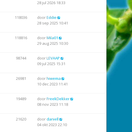
28 jul 2026 18:33
118036
door
Eddie
28 sep 2025 10:41
118816
door
Mila01
29 aug 2025 10:30
98744
door
LEVAAP
09 jul 2025 15:31
26981
door
hiwema
10 dec 2023 11:41
19489
door
FreekDekker
08 nov 2023 11:18
21620
door
daniell
04 okt 2023 22:10