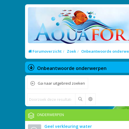
Forumoverzicht
Zoek
Onbeantwoorde onderwe
Onbeantwoorde onderwerpen
Ga naar uitgebreid zoeken
Zoek
ONDERWERPEN
Geel verkleuring water