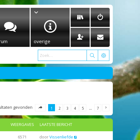
rum
overige
esultaten gevonden
1
2
3
4
5
…
7
WEERGAVES
LAATSTE BERICHT
6571
door
Vissenliefde