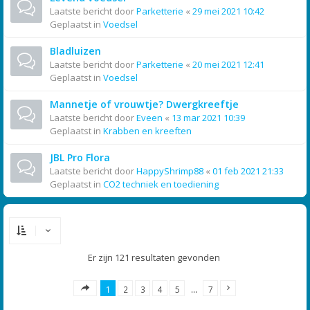
Laatste bericht door
Parketterie
«
29 mei 2021 10:42
Geplaatst in
Voedsel
Bladluizen
Laatste bericht door
Parketterie
«
20 mei 2021 12:41
Geplaatst in
Voedsel
Mannetje of vrouwtje? Dwergkreeftje
Laatste bericht door
Eveen
«
13 mar 2021 10:39
Geplaatst in
Krabben en kreeften
JBL Pro Flora
Laatste bericht door
HappyShrimp88
«
01 feb 2021 21:33
Geplaatst in
CO2 techniek en toediening
Er zijn 121 resultaten gevonden
1
2
3
4
5
…
7