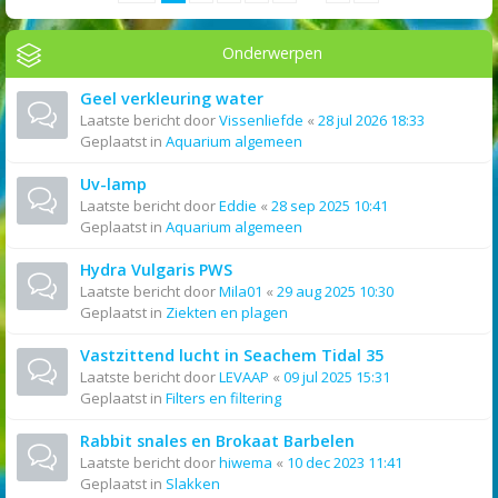
Onderwerpen
Geel verkleuring water
Laatste bericht door
Vissenliefde
«
28 jul 2026 18:33
Geplaatst in
Aquarium algemeen
Uv-lamp
Laatste bericht door
Eddie
«
28 sep 2025 10:41
Geplaatst in
Aquarium algemeen
Hydra Vulgaris PWS
Laatste bericht door
Mila01
«
29 aug 2025 10:30
Geplaatst in
Ziekten en plagen
Vastzittend lucht in Seachem Tidal 35
Laatste bericht door
LEVAAP
«
09 jul 2025 15:31
Geplaatst in
Filters en filtering
Rabbit snales en Brokaat Barbelen
Laatste bericht door
hiwema
«
10 dec 2023 11:41
Geplaatst in
Slakken