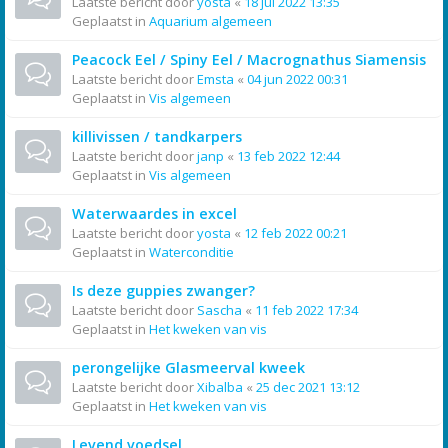
Laatste bericht door
yosta
«
18 jul 2022 13:35
Geplaatst in
Aquarium algemeen
Peacock Eel / Spiny Eel / Macrognathus Siamensis
Laatste bericht door
Emsta
«
04 jun 2022 00:31
Geplaatst in
Vis algemeen
killivissen / tandkarpers
Laatste bericht door
janp
«
13 feb 2022 12:44
Geplaatst in
Vis algemeen
Waterwaardes in excel
Laatste bericht door
yosta
«
12 feb 2022 00:21
Geplaatst in
Waterconditie
Is deze guppies zwanger?
Laatste bericht door
Sascha
«
11 feb 2022 17:34
Geplaatst in
Het kweken van vis
perongelijke Glasmeerval kweek
Laatste bericht door
Xibalba
«
25 dec 2021 13:12
Geplaatst in
Het kweken van vis
Levend voedsel