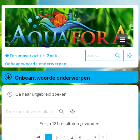
Forumoverzicht
Zoek
Onbeantwoorde onderwerpen
Onbeantwoorde onderwerpen
Ga naar uitgebreid zoeken
Zoek
Er zijn 121 resultaten gevonden
1
2
3
4
5
…
7