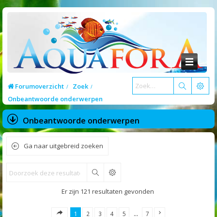
Forumoverzicht
Zoek
Onbeantwoorde onderwerpen
Onbeantwoorde onderwerpen
Ga naar uitgebreid zoeken
Zoek
Er zijn 121 resultaten gevonden
1
2
3
4
5
…
7