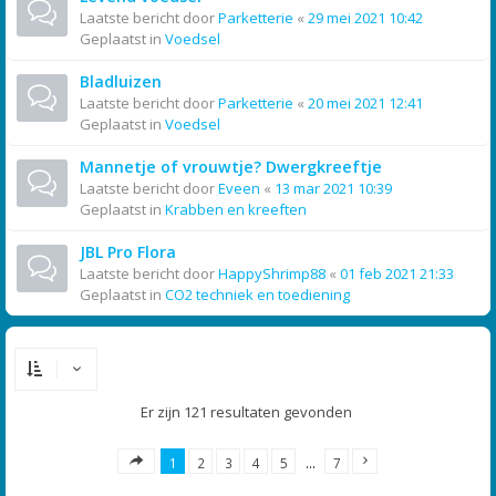
Laatste bericht door
Parketterie
«
29 mei 2021 10:42
Geplaatst in
Voedsel
Bladluizen
Laatste bericht door
Parketterie
«
20 mei 2021 12:41
Geplaatst in
Voedsel
Mannetje of vrouwtje? Dwergkreeftje
Laatste bericht door
Eveen
«
13 mar 2021 10:39
Geplaatst in
Krabben en kreeften
JBL Pro Flora
Laatste bericht door
HappyShrimp88
«
01 feb 2021 21:33
Geplaatst in
CO2 techniek en toediening
Er zijn 121 resultaten gevonden
1
2
3
4
5
…
7