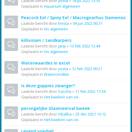
Laatste bericht door
yosta
«
18 jul 2022 13:35
Geplaatst in
Aquarium algemeen
Peacock Eel / Spiny Eel / Macrognathus Siamensis
Laatste bericht door
Emsta
«
04 jun 2022 00:31
Geplaatst in
Vis algemeen
killivissen / tandkarpers
Laatste bericht door
janp
«
13 feb 2022 12:44
Geplaatst in
Vis algemeen
Waterwaardes in excel
Laatste bericht door
yosta
«
12 feb 2022 00:21
Geplaatst in
Waterconditie
Is deze guppies zwanger?
Laatste bericht door
Sascha
«
11 feb 2022 17:34
Geplaatst in
Het kweken van vis
perongelijke Glasmeerval kweek
Laatste bericht door
Xibalba
«
25 dec 2021 13:12
Geplaatst in
Het kweken van vis
Levend voedsel