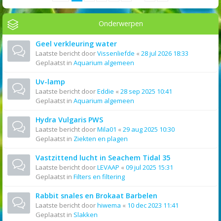
Onderwerpen
Geel verkleuring water
Laatste bericht door
Vissenliefde
«
28 jul 2026 18:33
Geplaatst in
Aquarium algemeen
Uv-lamp
Laatste bericht door
Eddie
«
28 sep 2025 10:41
Geplaatst in
Aquarium algemeen
Hydra Vulgaris PWS
Laatste bericht door
Mila01
«
29 aug 2025 10:30
Geplaatst in
Ziekten en plagen
Vastzittend lucht in Seachem Tidal 35
Laatste bericht door
LEVAAP
«
09 jul 2025 15:31
Geplaatst in
Filters en filtering
Rabbit snales en Brokaat Barbelen
Laatste bericht door
hiwema
«
10 dec 2023 11:41
Geplaatst in
Slakken