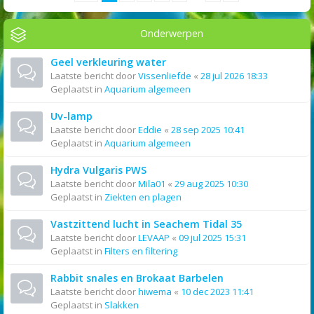
Onderwerpen
Geel verkleuring water
Laatste bericht door
Vissenliefde
«
28 jul 2026 18:33
Geplaatst in
Aquarium algemeen
Uv-lamp
Laatste bericht door
Eddie
«
28 sep 2025 10:41
Geplaatst in
Aquarium algemeen
Hydra Vulgaris PWS
Laatste bericht door
Mila01
«
29 aug 2025 10:30
Geplaatst in
Ziekten en plagen
Vastzittend lucht in Seachem Tidal 35
Laatste bericht door
LEVAAP
«
09 jul 2025 15:31
Geplaatst in
Filters en filtering
Rabbit snales en Brokaat Barbelen
Laatste bericht door
hiwema
«
10 dec 2023 11:41
Geplaatst in
Slakken