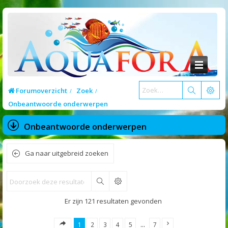
Forumoverzicht
Zoek
Onbeantwoorde onderwerpen
Onbeantwoorde onderwerpen
Ga naar uitgebreid zoeken
Zoek
Er zijn 121 resultaten gevonden
1
2
3
4
5
…
7