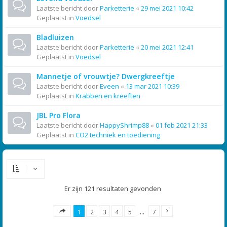
Laatste bericht door
Parketterie
«
29 mei 2021 10:42
Geplaatst in
Voedsel
Bladluizen
Laatste bericht door
Parketterie
«
20 mei 2021 12:41
Geplaatst in
Voedsel
Mannetje of vrouwtje? Dwergkreeftje
Laatste bericht door
Eveen
«
13 mar 2021 10:39
Geplaatst in
Krabben en kreeften
JBL Pro Flora
Laatste bericht door
HappyShrimp88
«
01 feb 2021 21:33
Geplaatst in
CO2 techniek en toediening
Er zijn 121 resultaten gevonden
1
2
3
4
5
…
7