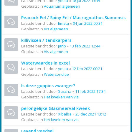
Laatste bericht door
yosta
«
18 jul 2022 13:35
Geplaatst in
Aquarium algemeen
Peacock Eel / Spiny Eel / Macrognathus Siamensis
Laatste bericht door
Emsta
«
04 jun 2022 00:31
Geplaatst in
Vis algemeen
killivissen / tandkarpers
Laatste bericht door
janp
«
13 feb 2022 12:44
Geplaatst in
Vis algemeen
Waterwaardes in excel
Laatste bericht door
yosta
«
12 feb 2022 00:21
Geplaatst in
Waterconditie
Is deze guppies zwanger?
Laatste bericht door
Sascha
«
11 feb 2022 17:34
Geplaatst in
Het kweken van vis
perongelijke Glasmeerval kweek
Laatste bericht door
Xibalba
«
25 dec 2021 13:12
Geplaatst in
Het kweken van vis
Levend voedsel