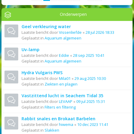
Onderwerpen
Geel verkleuring water
Laatste bericht door
Vissenliefde
«
28 jul 2026 18:33
Geplaatst in
Aquarium algemeen
Uv-lamp
Laatste bericht door
Eddie
«
28 sep 2025 10:41
Geplaatst in
Aquarium algemeen
Hydra Vulgaris PWS
Laatste bericht door
Mila01
«
29 aug 2025 10:30
Geplaatst in
Ziekten en plagen
Vastzittend lucht in Seachem Tidal 35
Laatste bericht door
LEVAAP
«
09 jul 2025 15:31
Geplaatst in
Filters en filtering
Rabbit snales en Brokaat Barbelen
Laatste bericht door
hiwema
«
10 dec 2023 11:41
Geplaatst in
Slakken