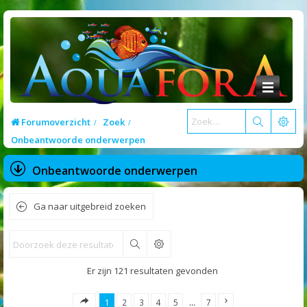
Forumoverzicht
Zoek
Onbeantwoorde onderwerpen
Onbeantwoorde onderwerpen
Ga naar uitgebreid zoeken
Zoek
Er zijn 121 resultaten gevonden
1
2
3
4
5
…
7