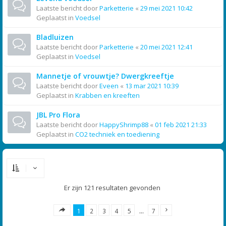
Laatste bericht door
Parketterie
«
29 mei 2021 10:42
Geplaatst in
Voedsel
Bladluizen
Laatste bericht door
Parketterie
«
20 mei 2021 12:41
Geplaatst in
Voedsel
Mannetje of vrouwtje? Dwergkreeftje
Laatste bericht door
Eveen
«
13 mar 2021 10:39
Geplaatst in
Krabben en kreeften
JBL Pro Flora
Laatste bericht door
HappyShrimp88
«
01 feb 2021 21:33
Geplaatst in
CO2 techniek en toediening
Er zijn 121 resultaten gevonden
1
2
3
4
5
…
7