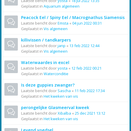
Laatste bericht door
yosta
«
18 jul 2022 13:35
Geplaatst in
Aquarium algemeen
Peacock Eel / Spiny Eel / Macrognathus Siamensis
Laatste bericht door
Emsta
«
04 jun 2022 00:31
Geplaatst in
Vis algemeen
killivissen / tandkarpers
Laatste bericht door
janp
«
13 feb 2022 12:44
Geplaatst in
Vis algemeen
Waterwaardes in excel
Laatste bericht door
yosta
«
12 feb 2022 00:21
Geplaatst in
Waterconditie
Is deze guppies zwanger?
Laatste bericht door
Sascha
«
11 feb 2022 17:34
Geplaatst in
Het kweken van vis
perongelijke Glasmeerval kweek
Laatste bericht door
Xibalba
«
25 dec 2021 13:12
Geplaatst in
Het kweken van vis
Levend voedsel