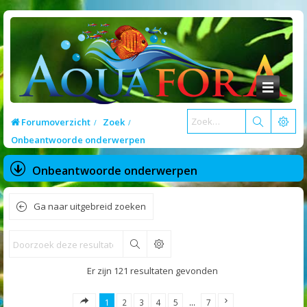
Forumoverzicht
Zoek
Onbeantwoorde onderwerpen
Onbeantwoorde onderwerpen
Ga naar uitgebreid zoeken
Zoek
Er zijn 121 resultaten gevonden
1
2
3
4
5
…
7