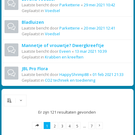
Laatste bericht door
Parketterie
«
29 mei 2021 10:42
Geplaatst in
Voedsel
Bladluizen
Laatste bericht door
Parketterie
«
20 mei 2021 12:41
Geplaatst in
Voedsel
Mannetje of vrouwtje? Dwergkreeftje
Laatste bericht door
Eveen
«
13 mar 2021 10:39
Geplaatst in
Krabben en kreeften
JBL Pro Flora
Laatste bericht door
HappyShrimp88
«
01 feb 2021 21:33
Geplaatst in
CO2 techniek en toediening
Er zijn 121 resultaten gevonden
1
2
3
4
5
…
7