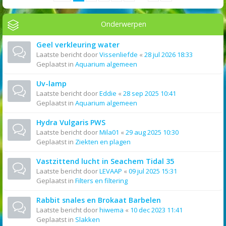
Onderwerpen
Geel verkleuring water
Laatste bericht door
Vissenliefde
«
28 jul 2026 18:33
Geplaatst in
Aquarium algemeen
Uv-lamp
Laatste bericht door
Eddie
«
28 sep 2025 10:41
Geplaatst in
Aquarium algemeen
Hydra Vulgaris PWS
Laatste bericht door
Mila01
«
29 aug 2025 10:30
Geplaatst in
Ziekten en plagen
Vastzittend lucht in Seachem Tidal 35
Laatste bericht door
LEVAAP
«
09 jul 2025 15:31
Geplaatst in
Filters en filtering
Rabbit snales en Brokaat Barbelen
Laatste bericht door
hiwema
«
10 dec 2023 11:41
Geplaatst in
Slakken