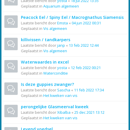
Laatste bericht door
yosta
«
18 jul 2022 13:35
Geplaatst in
Aquarium algemeen
Peacock Eel / Spiny Eel / Macrognathus Siamensis
Laatste bericht door
Emsta
«
04 jun 2022 00:31
Geplaatst in
Vis algemeen
killivissen / tandkarpers
Laatste bericht door
janp
«
13 feb 2022 12:44
Geplaatst in
Vis algemeen
Waterwaardes in excel
Laatste bericht door
yosta
«
12 feb 2022 00:21
Geplaatst in
Waterconditie
Is deze guppies zwanger?
Laatste bericht door
Sascha
«
11 feb 2022 17:34
Geplaatst in
Het kweken van vis
perongelijke Glasmeerval kweek
Laatste bericht door
Xibalba
«
25 dec 2021 13:12
Geplaatst in
Het kweken van vis
Levend voedsel