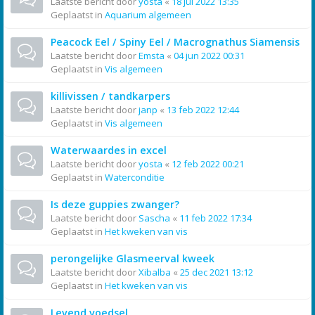
Laatste bericht door
yosta
«
18 jul 2022 13:35
Geplaatst in
Aquarium algemeen
Peacock Eel / Spiny Eel / Macrognathus Siamensis
Laatste bericht door
Emsta
«
04 jun 2022 00:31
Geplaatst in
Vis algemeen
killivissen / tandkarpers
Laatste bericht door
janp
«
13 feb 2022 12:44
Geplaatst in
Vis algemeen
Waterwaardes in excel
Laatste bericht door
yosta
«
12 feb 2022 00:21
Geplaatst in
Waterconditie
Is deze guppies zwanger?
Laatste bericht door
Sascha
«
11 feb 2022 17:34
Geplaatst in
Het kweken van vis
perongelijke Glasmeerval kweek
Laatste bericht door
Xibalba
«
25 dec 2021 13:12
Geplaatst in
Het kweken van vis
Levend voedsel