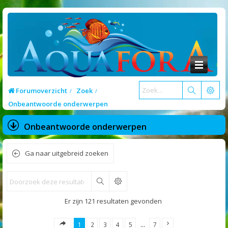
Forumoverzicht
Zoek
Onbeantwoorde onderwerpen
Onbeantwoorde onderwerpen
Ga naar uitgebreid zoeken
Zoek
Er zijn 121 resultaten gevonden
1
2
3
4
5
…
7