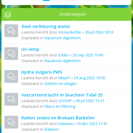
Onderwerpen
Geel verkleuring water
Laatste bericht door
Vissenliefde
«
28 jul 2026 18:33
Geplaatst in
Aquarium algemeen
Uv-lamp
Laatste bericht door
Eddie
«
28 sep 2025 10:41
Geplaatst in
Aquarium algemeen
Hydra Vulgaris PWS
Laatste bericht door
Mila01
«
29 aug 2025 10:30
Geplaatst in
Ziekten en plagen
Vastzittend lucht in Seachem Tidal 35
Laatste bericht door
LEVAAP
«
09 jul 2025 15:31
Geplaatst in
Filters en filtering
Rabbit snales en Brokaat Barbelen
Laatste bericht door
hiwema
«
10 dec 2023 11:41
Geplaatst in
Slakken