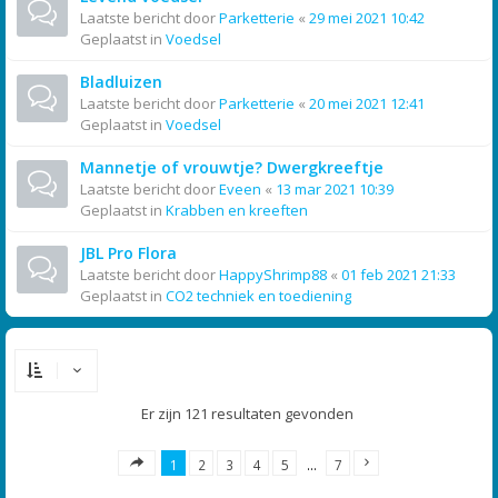
Laatste bericht door
Parketterie
«
29 mei 2021 10:42
Geplaatst in
Voedsel
Bladluizen
Laatste bericht door
Parketterie
«
20 mei 2021 12:41
Geplaatst in
Voedsel
Mannetje of vrouwtje? Dwergkreeftje
Laatste bericht door
Eveen
«
13 mar 2021 10:39
Geplaatst in
Krabben en kreeften
JBL Pro Flora
Laatste bericht door
HappyShrimp88
«
01 feb 2021 21:33
Geplaatst in
CO2 techniek en toediening
Er zijn 121 resultaten gevonden
1
2
3
4
5
…
7