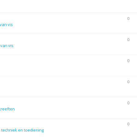
0
van vis
0
van vis
0
0
0
kreeften
0
 techniek en toediening