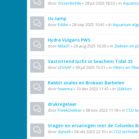
door
Vissenliefde
»
28 jul 2026 18:33
» in
Aquariu
Uv-lamp
door
Eddie
»
28 sep 2025 10:41
» in
Aquarium al
Hydra Vulgaris PWS
door
Mila01
»
29 aug 2025 10:30
» in
Ziekten en p
Vastzittend lucht in Seachem Tidal 35
door
LEVAAP
»
09 jul 2025 15:31
» in
Filters en filt
Rabbit snales en Brokaat Barbelen
door
hiwema
»
10 dec 2023 11:41
» in
Slakken
drukregelaar
door
FreekDekker
»
08 nov 2023 11:18
» in
CO2 te
Vragen en ervaringen met de Colombo Ba
door
daniell
»
04 okt 2023 22:10
» in
CO2 techniek