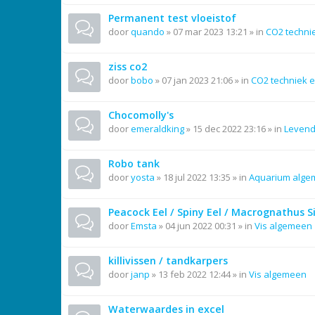
Permanent test vloeistof
door
quando
»
07 mar 2023 13:21
» in
CO2 techni
ziss co2
door
bobo
»
07 jan 2023 21:06
» in
CO2 techniek e
Chocomolly's
door
emeraldking
»
15 dec 2022 23:16
» in
Leven
Robo tank
door
yosta
»
18 jul 2022 13:35
» in
Aquarium alg
Peacock Eel / Spiny Eel / Macrognathus 
door
Emsta
»
04 jun 2022 00:31
» in
Vis algemeen
killivissen / tandkarpers
door
janp
»
13 feb 2022 12:44
» in
Vis algemeen
Waterwaardes in excel