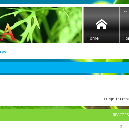
Home
Fo
rpen
Er zijn 121 r
REACTIES
0