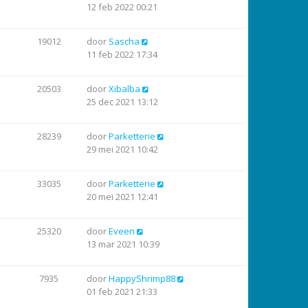
12 feb 2022 00:21
19012
door
Sascha
11 feb 2022 17:34
20503
door
Xibalba
25 dec 2021 13:12
28239
door
Parketterie
29 mei 2021 10:42
33035
door
Parketterie
20 mei 2021 12:41
25320
door
Eveen
13 mar 2021 10:39
7935
door
HappyShrimp88
01 feb 2021 21:33