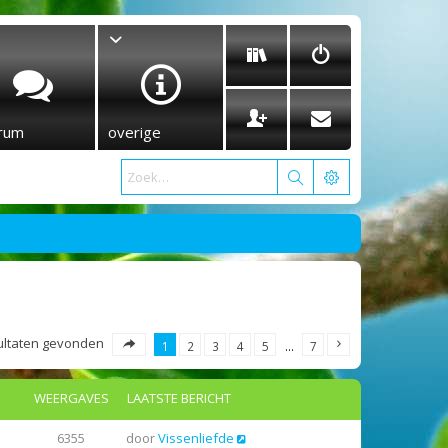
rum
overige
esultaten gevonden
1
2
3
4
5
…
7
WEERGAVES
LAATSTE BERICHT
6355
door
Vissenliefde