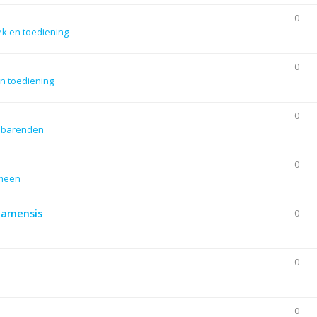
0
ek en toediening
0
n toediening
0
dbarenden
0
emeen
Siamensis
0
0
0