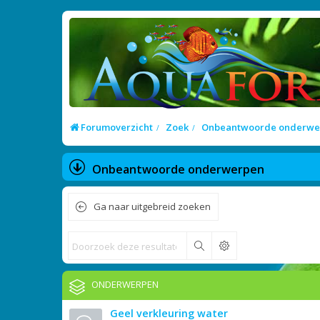
Forumoverzicht
Zoek
Onbeantwoorde onderwe
Onbeantwoorde onderwerpen
Ga naar uitgebreid zoeken
Zoek
ONDERWERPEN
Geel verkleuring water