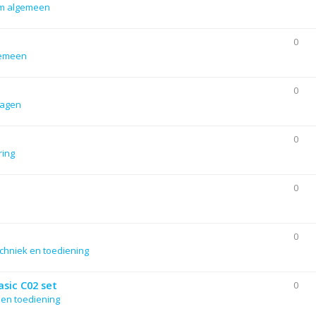
m algemeen
0
gemeen
0
lagen
0
ering
0
0
chniek en toediening
sic C02 set
0
 en toediening