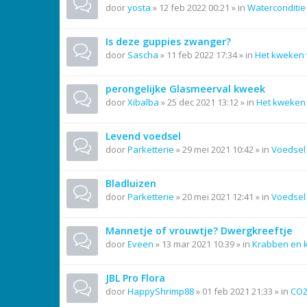
door
yosta
»
12 feb 2022 00:21
» in
Waterconditie
Is deze guppies zwanger?
door
Sascha
»
11 feb 2022 17:34
» in
Het kweken 
perongelijke Glasmeerval kweek
door
Xibalba
»
25 dec 2021 13:12
» in
Het kweken 
Levend voedsel
door
Parketterie
»
29 mei 2021 10:42
» in
Voedsel
Bladluizen
door
Parketterie
»
20 mei 2021 12:41
» in
Voedsel
Mannetje of vrouwtje? Dwergkreeftje
door
Eveen
»
13 mar 2021 10:39
» in
Krabben en 
JBL Pro Flora
door
HappyShrimp88
»
01 feb 2021 21:33
» in
CO2