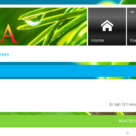
Home
Fo
rpen
Er zijn 121 r
REACTIES
0