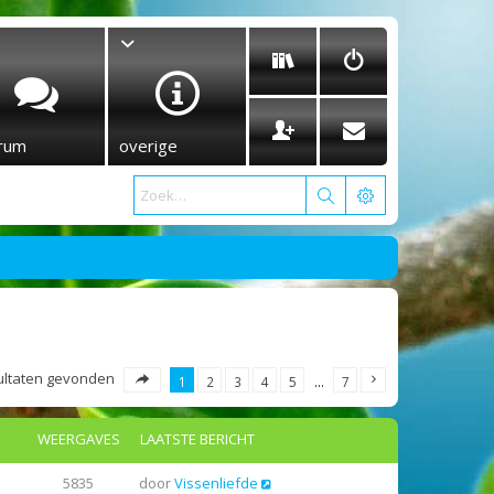
rum
overige
esultaten gevonden
1
2
3
4
5
…
7
WEERGAVES
LAATSTE BERICHT
5835
door
Vissenliefde