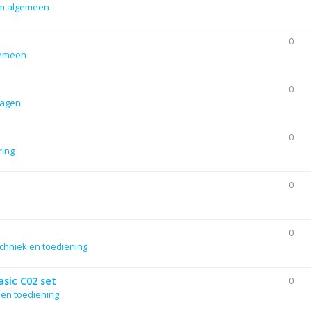
m algemeen
0
gemeen
0
lagen
0
ering
0
0
chniek en toediening
sic C02 set
0
 en toediening