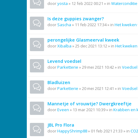
door
yosta
»
12 feb 2022 00:21
» in
Waterconditie
Is deze guppies zwanger?
door
Sascha
»
11 feb 2022 17:34
» in
Het kweken 
perongelijke Glasmeerval kweek
door
Xibalba
»
25 dec 2021 13:12
» in
Het kweken 
Levend voedsel
door
Parketterie
»
29 mei 2021 10:42
» in
Voedsel
Bladluizen
door
Parketterie
»
20 mei 2021 12:41
» in
Voedsel
Mannetje of vrouwtje? Dwergkreeftje
door
Eveen
»
13 mar 2021 10:39
» in
Krabben en 
JBL Pro Flora
door
HappyShrimp88
»
01 feb 2021 21:33
» in
CO2