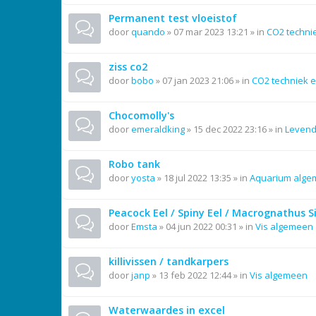
Permanent test vloeistof
door
quando
»
07 mar 2023 13:21
» in
CO2 techni
ziss co2
door
bobo
»
07 jan 2023 21:06
» in
CO2 techniek e
Chocomolly's
door
emeraldking
»
15 dec 2022 23:16
» in
Leven
Robo tank
door
yosta
»
18 jul 2022 13:35
» in
Aquarium alg
Peacock Eel / Spiny Eel / Macrognathus 
door
Emsta
»
04 jun 2022 00:31
» in
Vis algemeen
killivissen / tandkarpers
door
janp
»
13 feb 2022 12:44
» in
Vis algemeen
Waterwaardes in excel