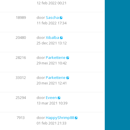
12 feb 2022 00:21
18989
door
Sascha
11 feb 2022 17:34
20480
door
Xibalba
25 dec 2021 13:12
28216
door
Parketterie
29 mei 2021 10:42
33012
door
Parketterie
20 mei 2021 12:41
25294
door
Eveen
13 mar 2021 10:39
7913
door
HappyShrimp88
01 feb 2021 21:33