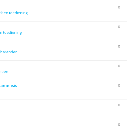
0
ek en toediening
0
n toediening
0
dbarenden
0
emeen
Siamensis
0
0
0