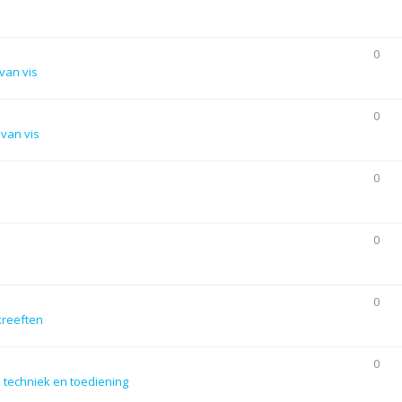
0
van vis
0
van vis
0
0
0
kreeften
0
 techniek en toediening