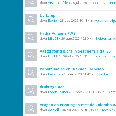
door
Vissenliefde
»
28 jul 2026 18:33
» in
Aquariu
Uv-lamp
door
Eddie
»
28 sep 2025 10:41
» in
Aquarium al
Hydra Vulgaris PWS
door
Mila01
»
29 aug 2025 10:30
» in
Ziekten en p
Vastzittend lucht in Seachem Tidal 35
door
LEVAAP
»
09 jul 2025 15:31
» in
Filters en filt
Rabbit snales en Brokaat Barbelen
door
hiwema
»
10 dec 2023 11:41
» in
Slakken
drukregelaar
door
FreekDekker
»
08 nov 2023 11:18
» in
CO2 te
Vragen en ervaringen met de Colombo Ba
door
daniell
»
04 okt 2023 22:10
» in
CO2 techniek