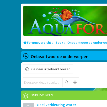
Forumoverzicht
Zoek
Onbeantwoorde onderwe
Onbeantwoorde onderwerpen
Ga naar uitgebreid zoeken
Zoek
ONDERWERPEN
Geel verkleuring water