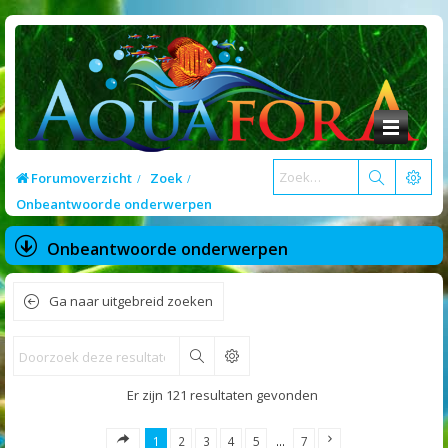
Forumoverzicht
Zoek
Onbeantwoorde onderwerpen
Onbeantwoorde onderwerpen
Ga naar uitgebreid zoeken
Zoek
Er zijn 121 resultaten gevonden
1
2
3
4
5
…
7