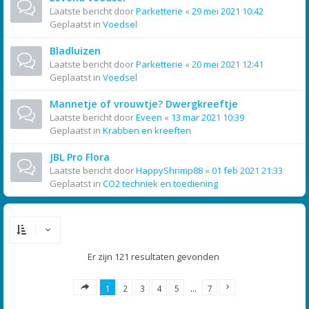
Laatste bericht door
Parketterie
«
29 mei 2021 10:42
Geplaatst in
Voedsel
Bladluizen
Laatste bericht door
Parketterie
«
20 mei 2021 12:41
Geplaatst in
Voedsel
Mannetje of vrouwtje? Dwergkreeftje
Laatste bericht door
Eveen
«
13 mar 2021 10:39
Geplaatst in
Krabben en kreeften
JBL Pro Flora
Laatste bericht door
HappyShrimp88
«
01 feb 2021 21:33
Geplaatst in
CO2 techniek en toediening
Er zijn 121 resultaten gevonden
1
2
3
4
5
…
7