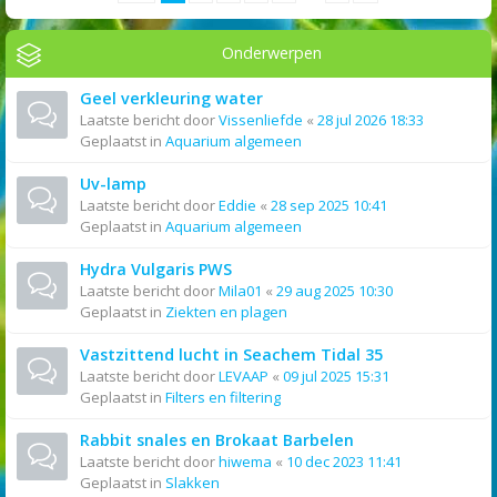
Onderwerpen
Geel verkleuring water
Laatste bericht door
Vissenliefde
«
28 jul 2026 18:33
Geplaatst in
Aquarium algemeen
Uv-lamp
Laatste bericht door
Eddie
«
28 sep 2025 10:41
Geplaatst in
Aquarium algemeen
Hydra Vulgaris PWS
Laatste bericht door
Mila01
«
29 aug 2025 10:30
Geplaatst in
Ziekten en plagen
Vastzittend lucht in Seachem Tidal 35
Laatste bericht door
LEVAAP
«
09 jul 2025 15:31
Geplaatst in
Filters en filtering
Rabbit snales en Brokaat Barbelen
Laatste bericht door
hiwema
«
10 dec 2023 11:41
Geplaatst in
Slakken