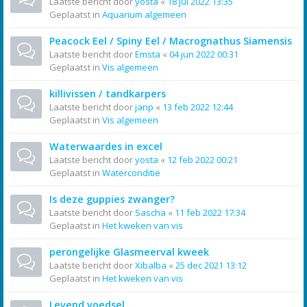
Laatste bericht door
yosta
«
18 jul 2022 13:35
Geplaatst in
Aquarium algemeen
Peacock Eel / Spiny Eel / Macrognathus Siamensis
Laatste bericht door
Emsta
«
04 jun 2022 00:31
Geplaatst in
Vis algemeen
killivissen / tandkarpers
Laatste bericht door
janp
«
13 feb 2022 12:44
Geplaatst in
Vis algemeen
Waterwaardes in excel
Laatste bericht door
yosta
«
12 feb 2022 00:21
Geplaatst in
Waterconditie
Is deze guppies zwanger?
Laatste bericht door
Sascha
«
11 feb 2022 17:34
Geplaatst in
Het kweken van vis
perongelijke Glasmeerval kweek
Laatste bericht door
Xibalba
«
25 dec 2021 13:12
Geplaatst in
Het kweken van vis
Levend voedsel