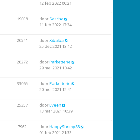
12 feb 2022 00:21
19038
door
Sascha
11 feb 2022 17:34
20541
door
Xibalba
25 dec 2021 13:12
28272
door
Parketterie
29 mei 2021 10:42
33065
door
Parketterie
20 mei 2021 12:41
25357
door
Eveen
13 mar 2021 10:39
7962
door
HappyShrimp88
01 feb 2021 21:33