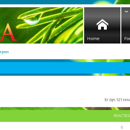
Home
Fo
rpen
Er zijn 121 r
REACTIES
0