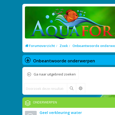
Forumoverzicht
Zoek
Onbeantwoorde onderwe
Onbeantwoorde onderwerpen
Ga naar uitgebreid zoeken
Zoek
ONDERWERPEN
Geel verkleuring water