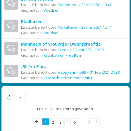
Laatste bericht door
Parketterie
«
29 mei 2021 10:42
Geplaatst in
Voedsel
Bladluizen
Laatste bericht door
Parketterie
«
20 mei 2021 12:41
Geplaatst in
Voedsel
Mannetje of vrouwtje? Dwergkreeftje
Laatste bericht door
Eveen
«
13 mar 2021 10:39
Geplaatst in
Krabben en kreeften
JBL Pro Flora
Laatste bericht door
HappyShrimp88
«
01 feb 2021 21:33
Geplaatst in
CO2 techniek en toediening
Er zijn 121 resultaten gevonden
1
2
3
4
5
…
7