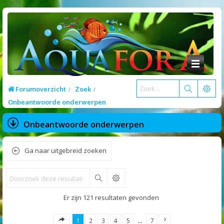
Forumoverzicht
Zoek
Onbeantwoorde onderwerpen
Onbeantwoorde onderwerpen
Ga naar uitgebreid zoeken
Zoek
Er zijn 121 resultaten gevonden
1
2
3
4
5
…
7