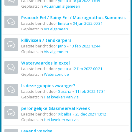
Laatste bericht door
yosta
«
18 jul 2022 13:35
Geplaatst in
Aquarium algemeen
Peacock Eel / Spiny Eel / Macrognathus Siamensis
Laatste bericht door
Emsta
«
04 jun 2022 00:31
Geplaatst in
Vis algemeen
killivissen / tandkarpers
Laatste bericht door
janp
«
13 feb 2022 12:44
Geplaatst in
Vis algemeen
Waterwaardes in excel
Laatste bericht door
yosta
«
12 feb 2022 00:21
Geplaatst in
Waterconditie
Is deze guppies zwanger?
Laatste bericht door
Sascha
«
11 feb 2022 17:34
Geplaatst in
Het kweken van vis
perongelijke Glasmeerval kweek
Laatste bericht door
Xibalba
«
25 dec 2021 13:12
Geplaatst in
Het kweken van vis
Levend voedsel