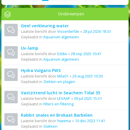
Onderwerpen
Geel verkleuring water
Laatste bericht door
Vissenliefde
«
28 jul 2026 18:33
Geplaatst in
Aquarium algemeen
Uv-lamp
Laatste bericht door
Eddie
«
28 sep 2025 10:41
Geplaatst in
Aquarium algemeen
Hydra Vulgaris PWS
Laatste bericht door
Mila01
«
29 aug 2025 10:30
Geplaatst in
Ziekten en plagen
Vastzittend lucht in Seachem Tidal 35
Laatste bericht door
LEVAAP
«
09 jul 2025 15:31
Geplaatst in
Filters en filtering
Rabbit snales en Brokaat Barbelen
Laatste bericht door
hiwema
«
10 dec 2023 11:41
Geplaatst in
Slakken