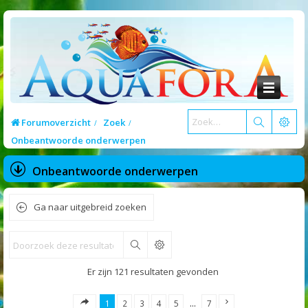
Forumoverzicht
Zoek
Onbeantwoorde onderwerpen
Onbeantwoorde onderwerpen
Ga naar uitgebreid zoeken
Zoek
Er zijn 121 resultaten gevonden
1
2
3
4
5
…
7