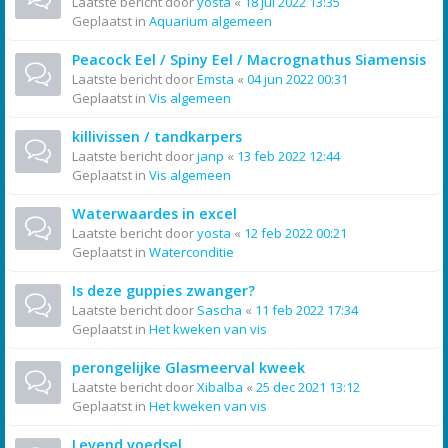
Laatste bericht door
yosta
«
18 jul 2022 13:35
Geplaatst in
Aquarium algemeen
Peacock Eel / Spiny Eel / Macrognathus Siamensis
Laatste bericht door
Emsta
«
04 jun 2022 00:31
Geplaatst in
Vis algemeen
killivissen / tandkarpers
Laatste bericht door
janp
«
13 feb 2022 12:44
Geplaatst in
Vis algemeen
Waterwaardes in excel
Laatste bericht door
yosta
«
12 feb 2022 00:21
Geplaatst in
Waterconditie
Is deze guppies zwanger?
Laatste bericht door
Sascha
«
11 feb 2022 17:34
Geplaatst in
Het kweken van vis
perongelijke Glasmeerval kweek
Laatste bericht door
Xibalba
«
25 dec 2021 13:12
Geplaatst in
Het kweken van vis
Levend voedsel