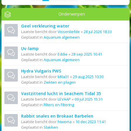
Onderwerpen
Geel verkleuring water
Laatste bericht door
Vissenliefde
«
28 jul 2026 18:33
Geplaatst in
Aquarium algemeen
Uv-lamp
Laatste bericht door
Eddie
«
28 sep 2025 10:41
Geplaatst in
Aquarium algemeen
Hydra Vulgaris PWS
Laatste bericht door
Mila01
«
29 aug 2025 10:30
Geplaatst in
Ziekten en plagen
Vastzittend lucht in Seachem Tidal 35
Laatste bericht door
LEVAAP
«
09 jul 2025 15:31
Geplaatst in
Filters en filtering
Rabbit snales en Brokaat Barbelen
Laatste bericht door
hiwema
«
10 dec 2023 11:41
Geplaatst in
Slakken