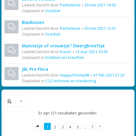
Laatste bericht door
Parketterie
«
29 mei 2021 10:42
Geplaatst in
Voedsel
Bladluizen
Laatste bericht door
Parketterie
«
20 mei 2021 12:41
Geplaatst in
Voedsel
Mannetje of vrouwtje? Dwergkreeftje
Laatste bericht door
Eveen
«
13 mar 2021 10:39
Geplaatst in
Krabben en kreeften
JBL Pro Flora
Laatste bericht door
HappyShrimp88
«
01 feb 2021 21:33
Geplaatst in
CO2 techniek en toediening
Er zijn 121 resultaten gevonden
1
2
3
4
5
…
7