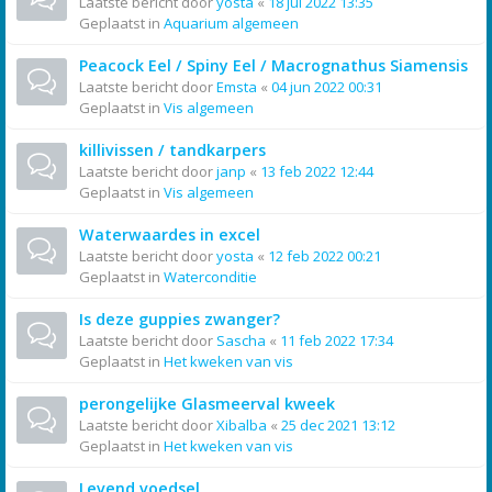
Laatste bericht door
yosta
«
18 jul 2022 13:35
Geplaatst in
Aquarium algemeen
Peacock Eel / Spiny Eel / Macrognathus Siamensis
Laatste bericht door
Emsta
«
04 jun 2022 00:31
Geplaatst in
Vis algemeen
killivissen / tandkarpers
Laatste bericht door
janp
«
13 feb 2022 12:44
Geplaatst in
Vis algemeen
Waterwaardes in excel
Laatste bericht door
yosta
«
12 feb 2022 00:21
Geplaatst in
Waterconditie
Is deze guppies zwanger?
Laatste bericht door
Sascha
«
11 feb 2022 17:34
Geplaatst in
Het kweken van vis
perongelijke Glasmeerval kweek
Laatste bericht door
Xibalba
«
25 dec 2021 13:12
Geplaatst in
Het kweken van vis
Levend voedsel