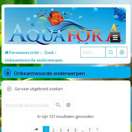
Forumoverzicht
Zoek
Onbeantwoorde onderwerpen
Onbeantwoorde onderwerpen
Ga naar uitgebreid zoeken
Zoek
Er zijn 121 resultaten gevonden
1
2
3
4
5
…
7