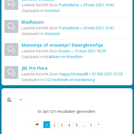
Laatste bericht door
Parketterie
«
29 mei 2021 10:42
Geplaatst in
Voedsel
Bladluizen
Laatste bericht door
Parketterie
«
20 mei 2021 12:41
Geplaatst in
Voedsel
Mannetje of vrouwtje? Dwergkreeftje
Laatste bericht door
Eveen
«
13 mar 2021 10:39
Geplaatst in
Krabben en kreeften
JBL Pro Flora
Laatste bericht door
HappyShrimp88
«
01 feb 2021 21:33
Geplaatst in
CO2 techniek en toediening
Er zijn 121 resultaten gevonden
1
2
3
4
5
…
7