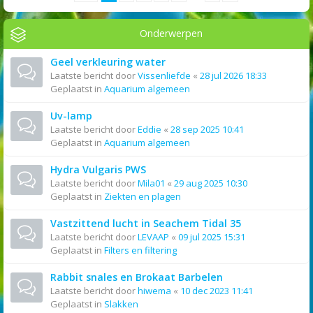
Onderwerpen
Geel verkleuring water
Laatste bericht door
Vissenliefde
«
28 jul 2026 18:33
Geplaatst in
Aquarium algemeen
Uv-lamp
Laatste bericht door
Eddie
«
28 sep 2025 10:41
Geplaatst in
Aquarium algemeen
Hydra Vulgaris PWS
Laatste bericht door
Mila01
«
29 aug 2025 10:30
Geplaatst in
Ziekten en plagen
Vastzittend lucht in Seachem Tidal 35
Laatste bericht door
LEVAAP
«
09 jul 2025 15:31
Geplaatst in
Filters en filtering
Rabbit snales en Brokaat Barbelen
Laatste bericht door
hiwema
«
10 dec 2023 11:41
Geplaatst in
Slakken