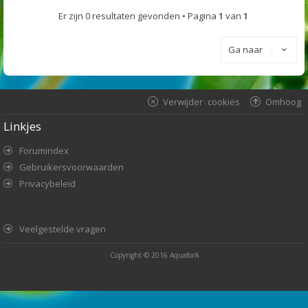
Er zijn 0 resultaten gevonden • Pagina
1
van
1
Ga naar
Verwijder cookies
Omhoog
Linkjes
Forumindex
Gebruikersvoorwaarden
Privacybeleid
Veelgestelde vragen
Copyright © 2016
AquaforA