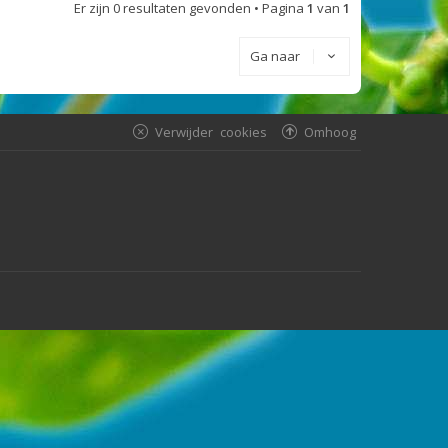
Er zijn 0 resultaten gevonden • Pagina
1
van
1
Ga naar
Verwijder cookies
Omhoog