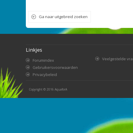
Ga naar uitgebreid zoeken
Linkjes
Veelgestelde vr
Forumindex
Gebruikersvoorwaarden
Privacybeleid
Copyright © 2016
AquaforA