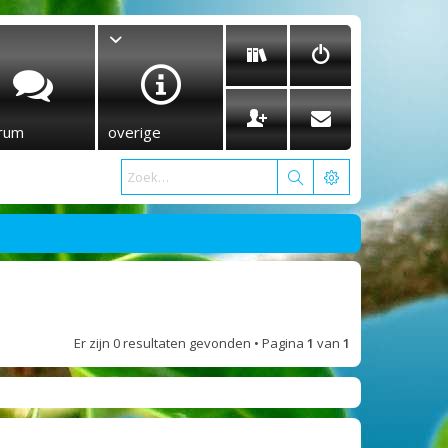
rum
overige
Er zijn 0 resultaten gevonden • Pagina
1
van
1