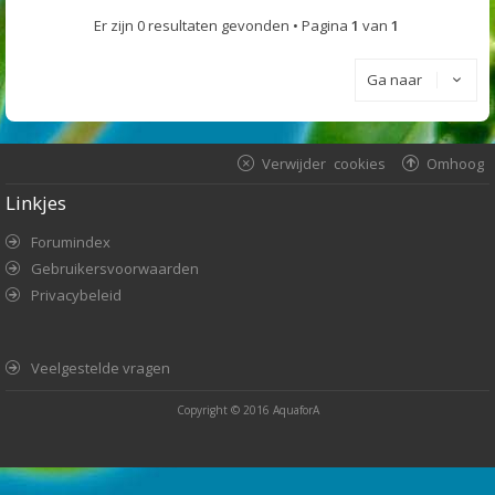
Er zijn 0 resultaten gevonden • Pagina
1
van
1
Ga naar
Verwijder cookies
Omhoog
Linkjes
Forumindex
Gebruikersvoorwaarden
Privacybeleid
Veelgestelde vragen
Copyright © 2016
AquaforA