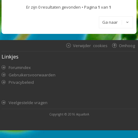
Er zijn 0 resultaten gevonden • Pagina
1
van
1
Ga naar
Verwijder cookies
Omhoog
Linkjes
Forumindex
Gebruikersvoorwaarden
Privacybeleid
Veelgestelde vragen
Copyright © 2016
AquaforA