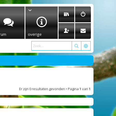
rum
overige
Er zijn 0 resultaten gevonden • Pagina
1
van
1