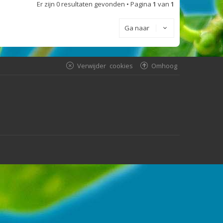
Er zijn 0 resultaten gevonden • Pagina
1
van
1
Ga naar
Verwijder cookies
Omhoog