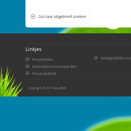
Ga naar uitgebreid zoeken
Linkjes
Veelgestelde vr
Forumindex
Gebruikersvoorwaarden
Privacybeleid
Copyright © 2016
AquaforA