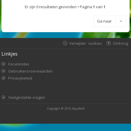
Er zijn 0 resultaten gevonden • Pagina
1
van
1
Ga naar
Verwijder cookies
Omhoog
Linkjes
Forumindex
Gebruikersvoorwaarden
Privacybeleid
Veelgestelde vragen
Copyright © 2016
AquaforA