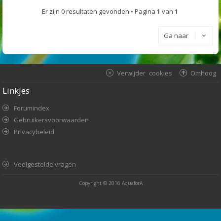
Er zijn 0 resultaten gevonden • Pagina
1
van
1
Ga naar
Verwijder cookies
Omhoog
Linkjes
Forumindex
Gebruikersvoorwaarden
Privacybeleid
Veelgestelde vragen
Copyright © 2016
AquaforA