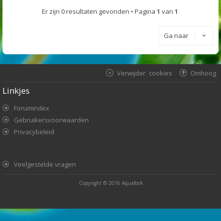
Er zijn 0 resultaten gevonden • Pagina
1
van
1
Ga naar
Verwijder cookies
Omhoog
Linkjes
Forumindex
Gebruikersvoorwaarden
Privacybeleid
Veelgestelde vragen
Copyright © 2016
AquaforA