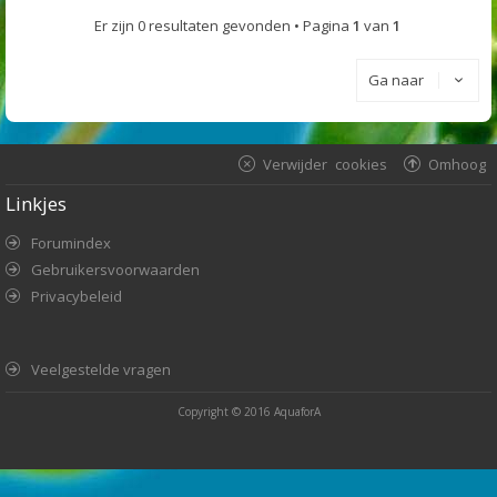
Er zijn 0 resultaten gevonden • Pagina
1
van
1
Ga naar
Verwijder cookies
Omhoog
Linkjes
Forumindex
Gebruikersvoorwaarden
Privacybeleid
Veelgestelde vragen
Copyright © 2016
AquaforA