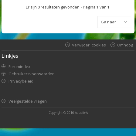
Er zijn 0 resultaten gevonden • Pagina
1
van
1
Ga naar
Verwijder cookies
Omhoog
Linkjes
Forumindex
Gebruikersvoorwaarden
Privacybeleid
Veelgestelde vragen
Copyright © 2016
AquaforA