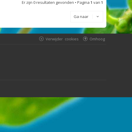
Er zijn 0 resultaten gevonden • Pagina
1
van
1
Ga naar
Verwijder cookies
Omhoog