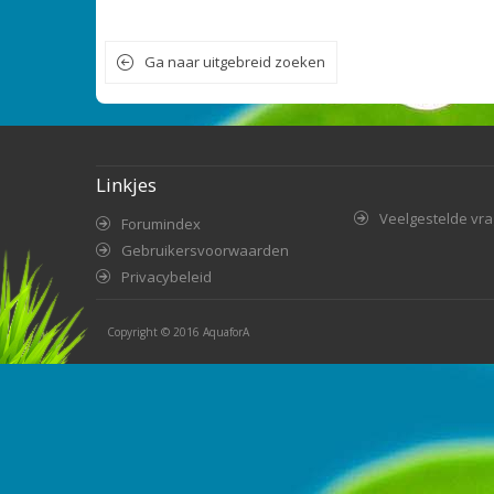
Ga naar uitgebreid zoeken
Linkjes
Veelgestelde vr
Forumindex
Gebruikersvoorwaarden
Privacybeleid
Copyright © 2016
AquaforA