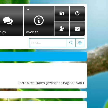
rum
overige
Er zijn 0 resultaten gevonden • Pagina
1
van
1